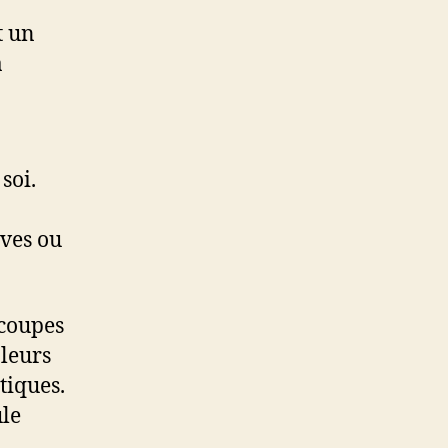
t un
a
soi.
ives ou
 coupes
 leurs
stiques.
ule