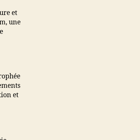
ure et
om, une
e
trophée
nements
tion et