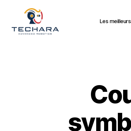
Les meilleurs
techara
Cou
symbo