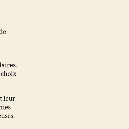
 de
laires.
 choix
t leur
nies
euses.