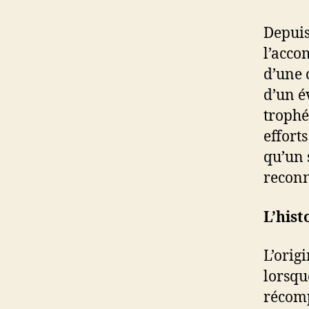
Depuis
l’accom
d’une 
d’un é
trophé
effort
qu’un 
reconn
L’hist
L’orig
lorsqu
récomp