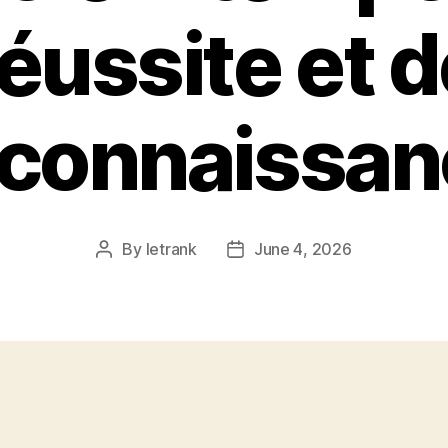
éussite et 
econnaissan
By
letrank
June 4, 2026
Post
Post
author
date