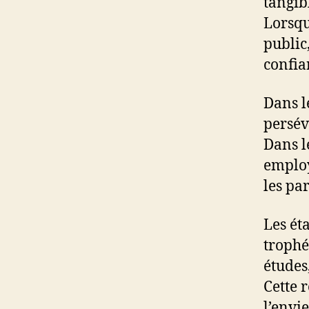
tangib
Lorsqu
public
confia
Dans l
persév
Dans l
employ
les pa
Les ét
trophé
études,
Cette 
l’envi