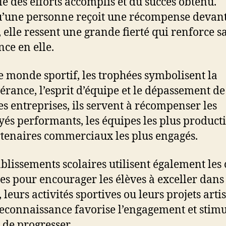
le des efforts accomplis et du succès obtenu.
’une personne reçoit une récompense devan
, elle ressent une grande fierté qui renforce s
nce en elle.
e monde sportif, les trophées symbolisent la
érance, l’esprit d’équipe et le dépassement de 
es entreprises, ils servent à récompenser les
és performants, les équipes les plus product
rtenaires commerciaux les plus engagés.
ablissements scolaires utilisent également les
es pour encourager les élèves à exceller dans
 leurs activités sportives ou leurs projets arti
reconnaissance favorise l’engagement et stim
e de progresser.