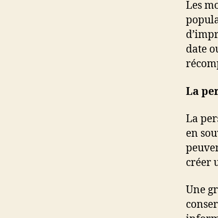
Les mo
popula
d’impr
date o
récom
La per
La per
en sou
peuven
créer 
Une gr
conser