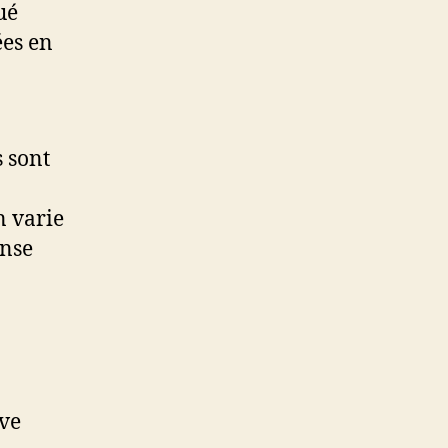
ué
ées en
 sont
n varie
ense
uve