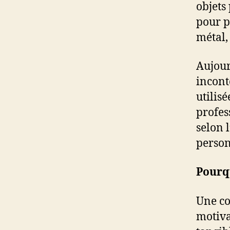
objets
pour p
métal,
Aujour
incont
utilisé
profes
selon 
person
Pourqu
Une co
motiva