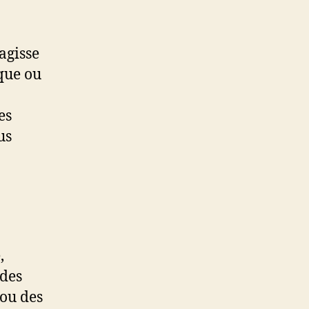
’agisse
que ou
es
us
,
 des
ou des