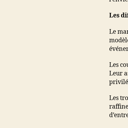
Les di
Le mar
modèle
événe
Les co
Leur a
privil
Les tr
raffin
d’entr