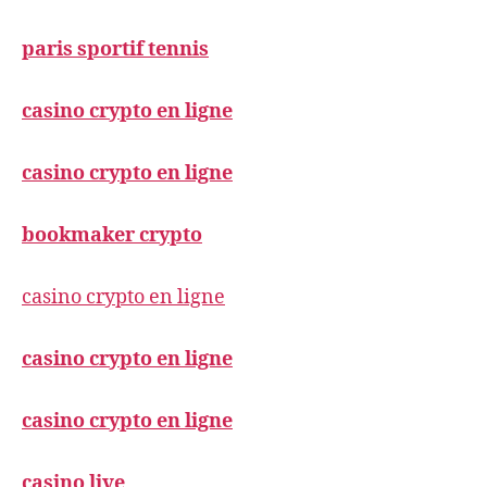
paris sportif tennis
casino crypto en ligne
casino crypto en ligne
bookmaker crypto
casino crypto en ligne
casino crypto en ligne
casino crypto en ligne
casino live