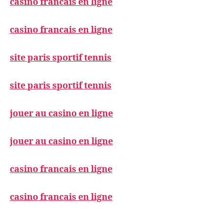
casino francais en ligne
casino francais en ligne
site paris sportif tennis
site paris sportif tennis
jouer au casino en ligne
jouer au casino en ligne
casino francais en ligne
casino francais en ligne