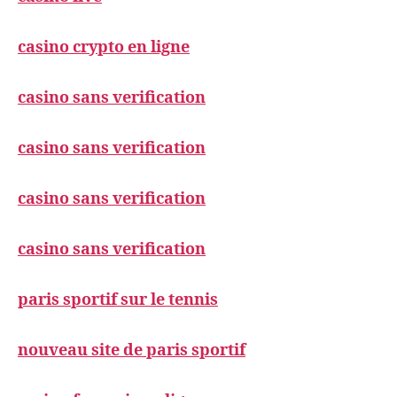
casino crypto en ligne
casino sans verification
casino sans verification
casino sans verification
casino sans verification
paris sportif sur le tennis
nouveau site de paris sportif