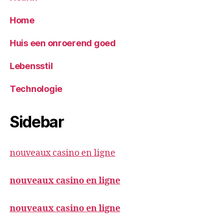
Home
Huis een onroerend goed
Lebensstil
Technologie
Sidebar
nouveaux casino en ligne
nouveaux casino en ligne
nouveaux casino en ligne