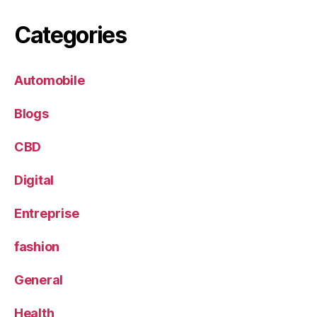
Categories
Automobile
Blogs
CBD
Digital
Entreprise
fashion
General
Health