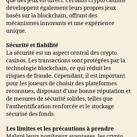
que des jeux en direct. Certains crypto casinos
développent également leurs propres jeux
basés sur la blockchain, offrant des
mécanismes innovants et une expérience
unique.
Sécurité et fiabilité
La sécurité est un aspect central des crypto
casinos. Les transactions sont protégées par la
technologie blockchain, ce qui réduit les
risques de fraude. Cependant, il est important
pour les joueurs de choisir des plateformes
reconnues, disposant d’une bonne réputation et
de mesures de sécurité solides, telles que
l’authentification renforcée et le stockage
sécurisé des fonds.
Les limites et les précautions à prendre
Malgré leurs nombreux avantages, les crypto