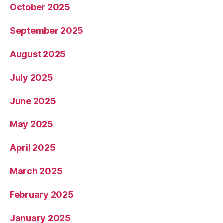
October 2025
September 2025
August 2025
July 2025
June 2025
May 2025
April 2025
March 2025
February 2025
January 2025