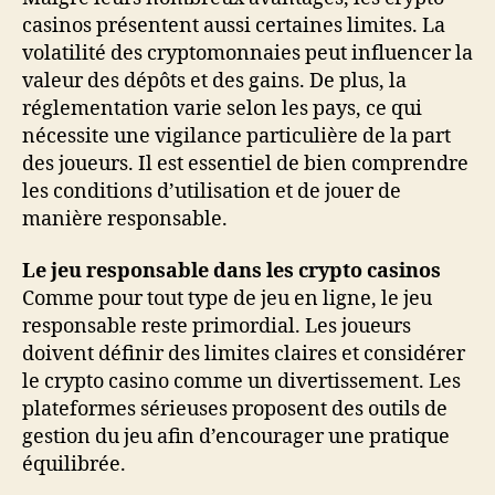
casinos présentent aussi certaines limites. La
volatilité des cryptomonnaies peut influencer la
valeur des dépôts et des gains. De plus, la
réglementation varie selon les pays, ce qui
nécessite une vigilance particulière de la part
des joueurs. Il est essentiel de bien comprendre
les conditions d’utilisation et de jouer de
manière responsable.
Le jeu responsable dans les crypto casinos
Comme pour tout type de jeu en ligne, le jeu
responsable reste primordial. Les joueurs
doivent définir des limites claires et considérer
le crypto casino comme un divertissement. Les
plateformes sérieuses proposent des outils de
gestion du jeu afin d’encourager une pratique
équilibrée.