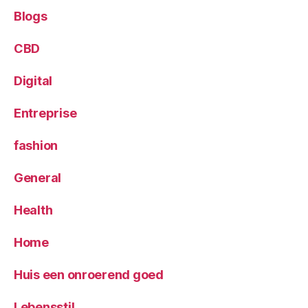
Blogs
CBD
Digital
Entreprise
fashion
General
Health
Home
Huis een onroerend goed
Lebensstil