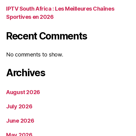
IPTV South Africa : Les Meilleures Chaînes
Sportives en 2026
Recent Comments
No comments to show.
Archives
August 2026
July 2026
June 2026
May 2026