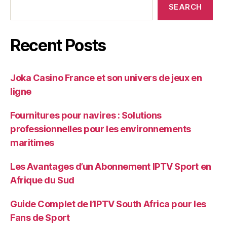
SEARCH
Recent Posts
Joka Casino France et son univers de jeux en
ligne
Fournitures pour navires : Solutions
professionnelles pour les environnements
maritimes
Les Avantages d’un Abonnement IPTV Sport en
Afrique du Sud
Guide Complet de l’IPTV South Africa pour les
Fans de Sport