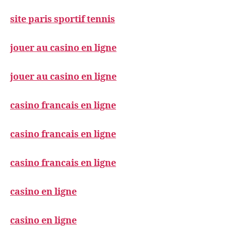
site paris sportif tennis
jouer au casino en ligne
jouer au casino en ligne
casino francais en ligne
casino francais en ligne
casino francais en ligne
casino en ligne
casino en ligne