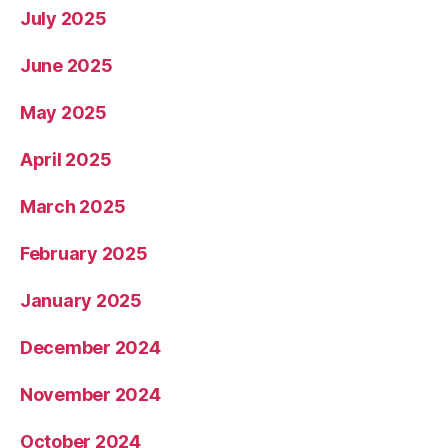
July 2025
June 2025
May 2025
April 2025
March 2025
February 2025
January 2025
December 2024
November 2024
October 2024