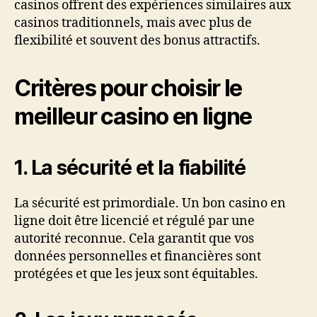
casinos offrent des expériences similaires aux
casinos traditionnels, mais avec plus de
flexibilité et souvent des bonus attractifs.
Critères pour choisir le
meilleur casino en ligne
1. La sécurité et la fiabilité
La sécurité est primordiale. Un bon casino en
ligne doit être licencié et régulé par une
autorité reconnue. Cela garantit que vos
données personnelles et financières sont
protégées et que les jeux sont équitables.