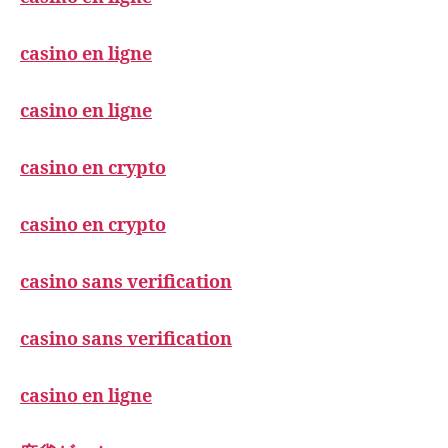
casino en ligne
casino en ligne
casino en crypto
casino en crypto
casino sans verification
casino sans verification
casino en ligne