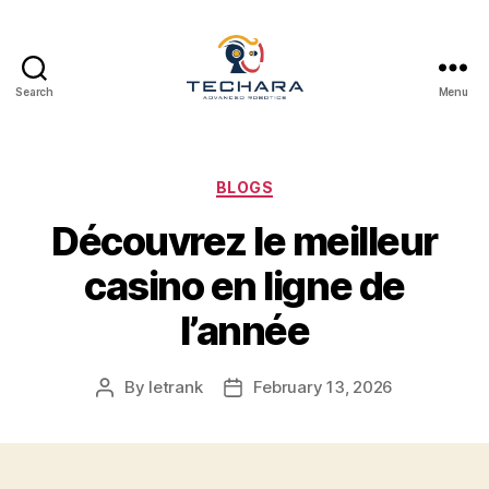
Search
Menu
techara
Categories
BLOGS
Découvrez le meilleur
casino en ligne de
l’année
By
letrank
February 13, 2026
Post
Post
author
date