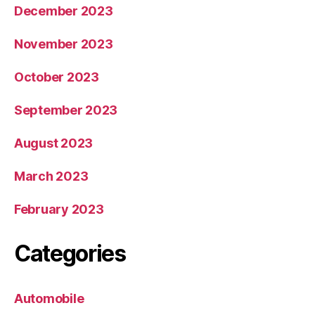
December 2023
November 2023
October 2023
September 2023
August 2023
March 2023
February 2023
Categories
Automobile