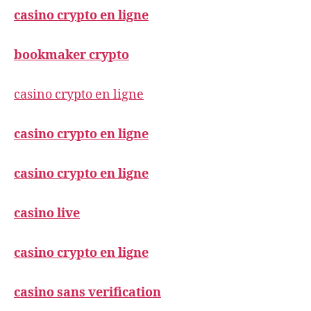
casino crypto en ligne
bookmaker crypto
casino crypto en ligne
casino crypto en ligne
casino crypto en ligne
casino live
casino crypto en ligne
casino sans verification