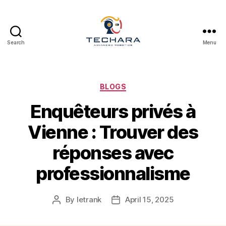
Search
Menu
techara
Categories
BLOGS
Enquêteurs privés à
Vienne : Trouver des
réponses avec
professionnalisme
By
letrank
April 15, 2025
Post
Post
author
date