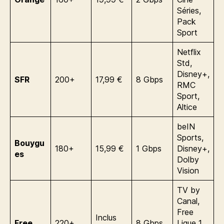
Séries,
Pack
Sport
Netflix
Std,
Disney+,
SFR
200+
17,99 €
8 Gbps
RMC
Sport,
Altice
beIN
Sports,
Bouygu
180+
15,99 €
1 Gbps
Disney+,
es
Dolby
Vision
TV by
Canal,
Free
Inclus
Free
220+
8 Gbps
Ligue 1,