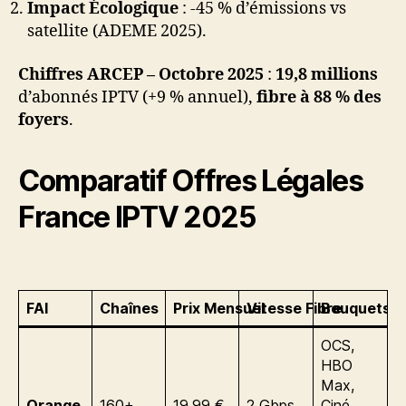
Impact Écologique
: -45 % d’émissions vs
satellite (ADEME 2025).
Chiffres ARCEP – Octobre 2025
:
19,8 millions
d’abonnés IPTV (+9 % annuel),
fibre à 88 % des
foyers
.
Comparatif Offres Légales
France IPTV 2025
FAI
Chaînes
Prix Mensuel
Vitesse Fibre
Bouquets P
OCS,
HBO
Max,
Orange
160+
19,99 €
2 Gbps
Ciné