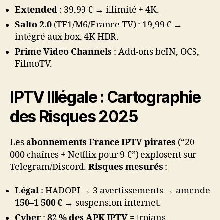
Extended
: 39,99 € → illimité + 4K.
Salto 2.0
(TF1/M6/France TV) : 19,99 € →
intégré aux box, 4K HDR.
Prime Video Channels
: Add-ons beIN, OCS,
FilmoTV.
IPTV Illégale : Cartographie
des Risques 2025
Les
abonnements France IPTV pirates
(“20
000 chaînes + Netflix pour 9 €”) explosent sur
Telegram/Discord.
Risques mesurés
:
Légal
: HADOPI → 3 avertissements → amende
150–1 500 €
→ suspension internet.
Cyber
:
82 % des APK IPTV
= trojans