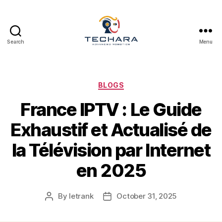
Search
Menu
techara
Categories
BLOGS
France IPTV : Le Guide
Exhaustif et Actualisé de
la Télévision par Internet
en 2025
By
letrank
October 31, 2025
Post
Post
author
date