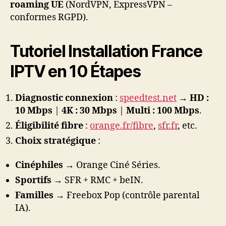
roaming UE
(NordVPN, ExpressVPN –
conformes RGPD).
Tutoriel Installation France
IPTV en 10 Étapes
Diagnostic connexion
:
speedtest.net
→
HD :
10 Mbps
|
4K : 30 Mbps
|
Multi : 100 Mbps
.
Éligibilité fibre
:
orange.fr/fibre
,
sfr.fr
, etc.
Choix stratégique
:
Cinéphiles
→ Orange Ciné Séries.
Sportifs
→ SFR + RMC + beIN.
Familles
→ Freebox Pop (contrôle parental
IA).