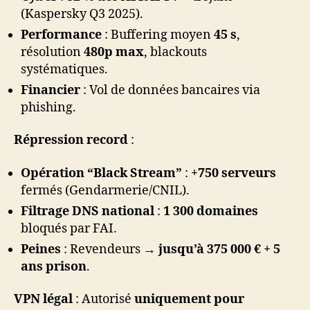
(Kaspersky Q3 2025).
Performance
: Buffering moyen
45 s
,
résolution
480p max
, blackouts
systématiques.
Financier
: Vol de données bancaires via
phishing.
Répression record
:
Opération “Black Stream”
:
+750 serveurs
fermés (Gendarmerie/CNIL).
Filtrage DNS national
:
1 300 domaines
bloqués par FAI.
Peines
: Revendeurs →
jusqu’à 375 000 € + 5
ans prison
.
VPN légal
: Autorisé
uniquement pour