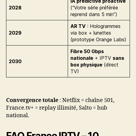
IA prédictive proactive
2028
(“Votre série préférée
reprend dans 5 min”)
AR TV
: Hologrammes
2029
via box + lunettes
(prototype Orange Labs)
Fibre 50 Gbps
nationale
+ IPTV
sans
2030
box physique
(direct
TV)
Convergence totale
: Netflix = chaîne 501,
France.tv+ = replay illimité, Salto = hub
national.
FAQ France IPTV – 10