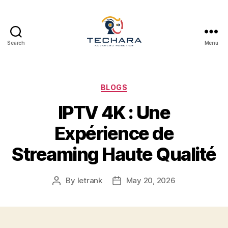
Search
Menu
techara
Categories
BLOGS
IPTV 4K : Une
Expérience de
Streaming Haute Qualité
By
letrank
May 20, 2026
Post
Post
author
date