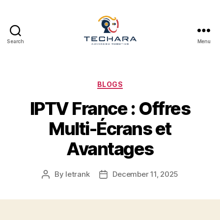
Search
Menu
techara
Categories
BLOGS
IPTV France : Offres
Multi-Écrans et
Avantages
By
letrank
December 11, 2025
Post
Post
author
date