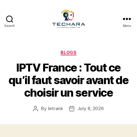
Search
Menu
techara
Categories
BLOGS
IPTV France : Tout ce
qu’il faut savoir avant de
choisir un service
By
letrank
July 8, 2026
Post
Post
author
date