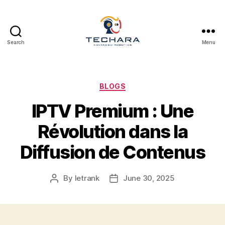
Search
Menu
techara
Categories
BLOGS
IPTV Premium : Une
Révolution dans la
Diffusion de Contenus
By
letrank
June 30, 2025
Post
Post
author
date