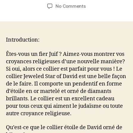
author
date
on
No Comments
Le
collier
étoile
de
David
Introduction:
orné
de
Êtes-vous un fier Juif ? Aimez-vous montrer vos
bijoux
croyances religieuses d’une nouvelle manière?
:
Si oui, alors ce collier est parfait pour vous ! Le
une
collier Jeweled Star of David est une belle façon
nouvelle
de le faire. Il comporte un pendentif en forme
façon
d’étoile en or martelé et orné de diamants
de
montrer
brillants. Le collier est un excellent cadeau
vos
pour tous ceux qui aiment le judaïsme ou toute
croyances
autre croyance religieuse.
religieuses
Qu’est-ce que le collier étoile de David orné de