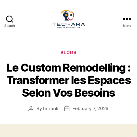
Search
Menu
techara
Categories
BLOGS
Le Custom Remodelling :
Transformer les Espaces
Selon Vos Besoins
By
letrank
February 7, 2026
Post
Post
author
date