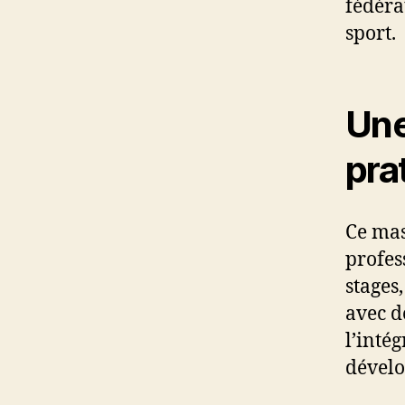
fédéra
sport.
Une
pra
Ce mas
profes
stages
avec d
l’inté
dévelo