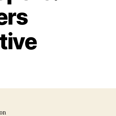
ers
tive
son