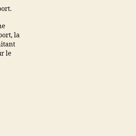
ort.
ne
ort, la
aitant
r le