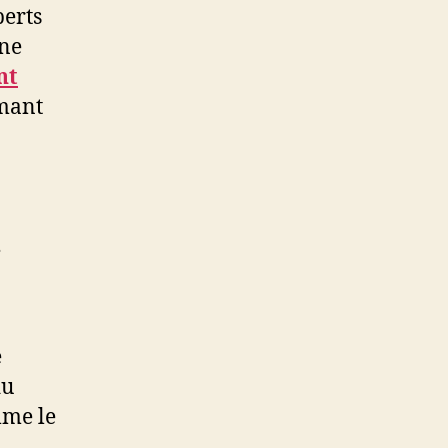
perts
 ne
nt
rmant
t
e
du
mme le