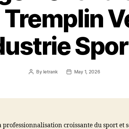
 Tremplin V
ndustrie Spor
By
letrank
May 1, 2026
Post
Post
author
date
a professionnalisation croissante du sport et 