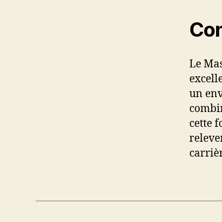
Con
Le Mas
excell
un env
combin
cette 
releve
carriè