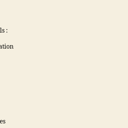
s :
ation
es