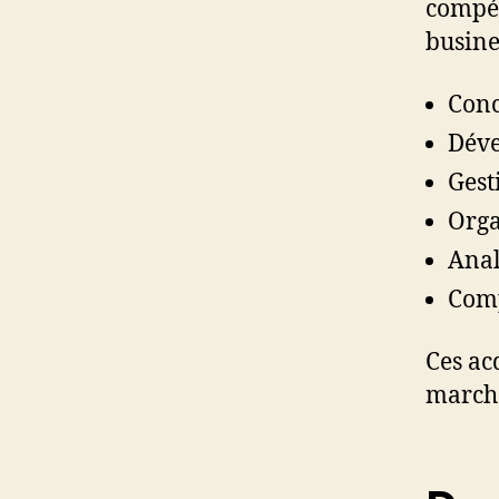
compét
busine
Conc
Déve
Gest
Orga
Anal
Comp
Ces ac
marché