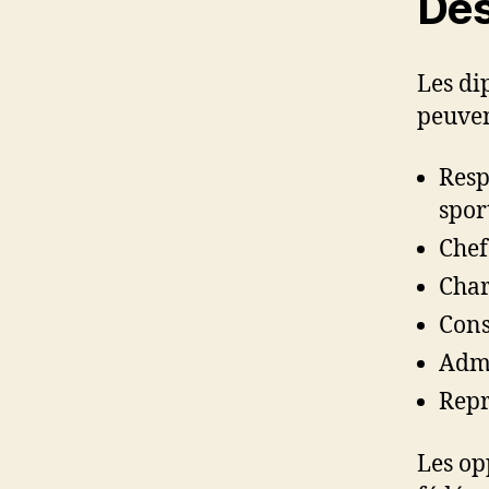
Des
Les di
peuven
Resp
spor
Chef
Char
Cons
Admi
Repr
Les op