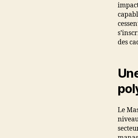
impact
capabl
cessen
s’insc
des ca
Une
pol
Le Mas
niveau
secteu
manage