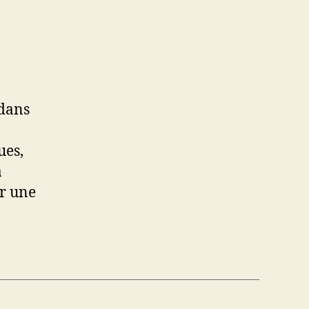
 dans
ues,
à
ir une