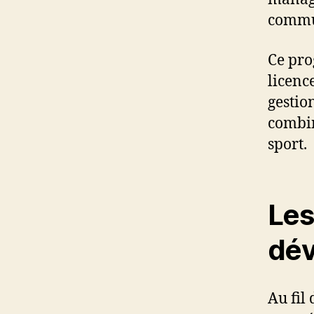
commun
Ce pro
licenc
gestio
combin
sport.
Les
dév
Au fil