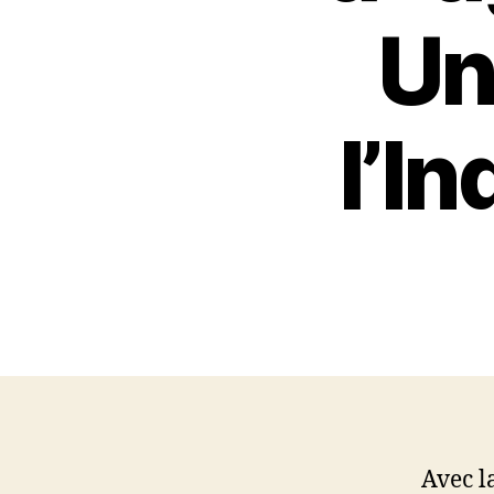
Un
l’I
Avec l