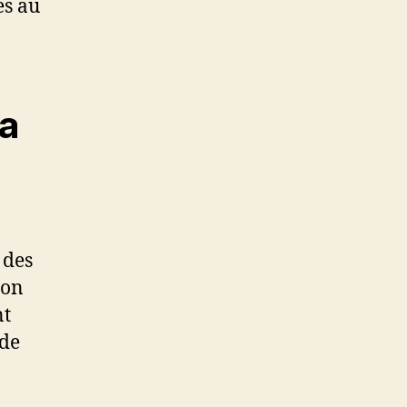
es au
la
 des
ion
nt
 de