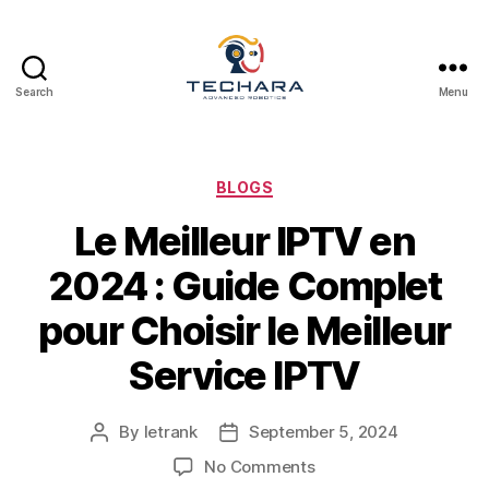
Search
Menu
techara
Categories
BLOGS
Le Meilleur IPTV en
2024 : Guide Complet
pour Choisir le Meilleur
Service IPTV
By
letrank
September 5, 2024
Post
Post
author
date
on
No Comments