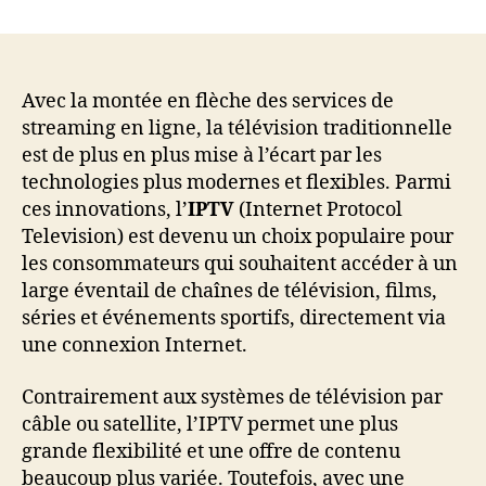
Le
Meilleur
IPTV
en
2024
Avec la montée en flèche des services de
:
streaming en ligne, la télévision traditionnelle
Guide
est de plus en plus mise à l’écart par les
Complet
technologies plus modernes et flexibles. Parmi
pour
ces innovations, l’
IPTV
(Internet Protocol
Choisir
Television) est devenu un choix populaire pour
le
les consommateurs qui souhaitent accéder à un
Meilleur
Service
large éventail de chaînes de télévision, films,
IPTV
séries et événements sportifs, directement via
une connexion Internet.
Contrairement aux systèmes de télévision par
câble ou satellite, l’IPTV permet une plus
grande flexibilité et une offre de contenu
beaucoup plus variée. Toutefois, avec une