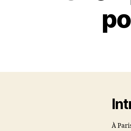
po
In
À Pari