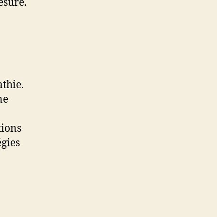
esure.
thie.
ne
tions
égies