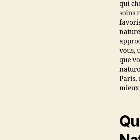
qui ch
soins 
favori
nature
approc
vous, 
que vo
naturo
Paris,
mieux 
Qu’
Na