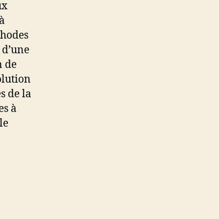
ux
à
éthodes
e d’une
n de
olution
s de la
es à
le