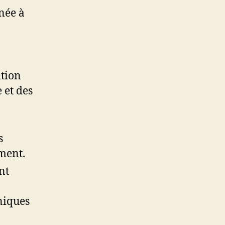
née à
ntion
 et des
s
ement.
nt
hniques