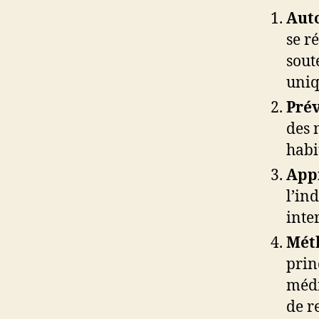
Aut
se r
sout
uniq
Pré
des 
habi
App
l’in
inte
Mét
prin
médi
de r