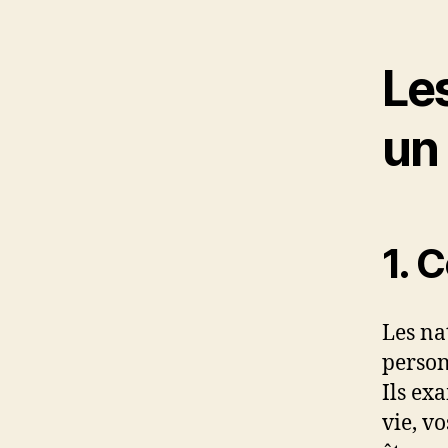
Les
un
1.
C
Les na
person
Ils ex
vie, v