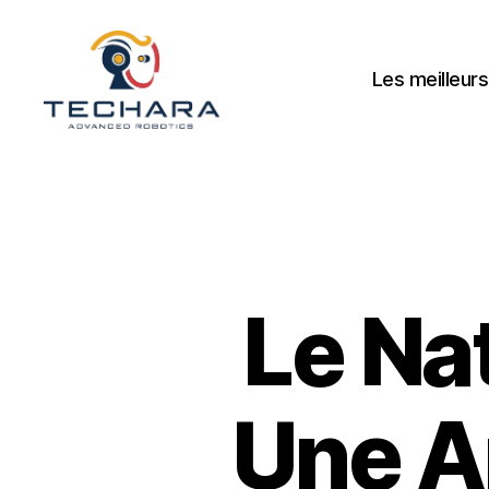
Les meilleurs
techara
Le Nat
Une A