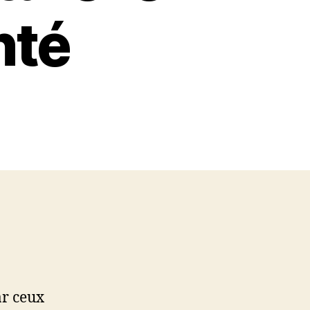
nté
on
Le
Naturopathe
à
Paris
:
Une
Approche
Naturelle
pour
Votre
Santé
ar ceux