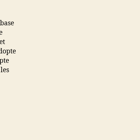
 base
e
et
adopte
pte
les