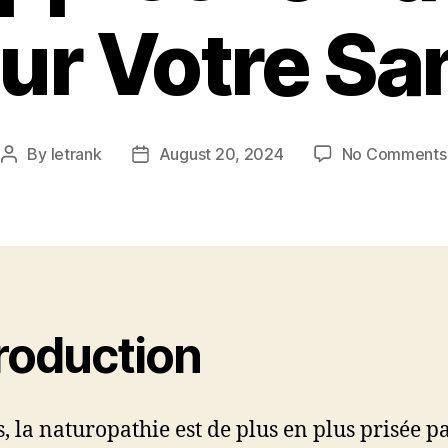
ur Votre Sa
By
letrank
August 20, 2024
No Comments
Post
Post
author
date
troduction
s, la naturopathie est de plus en plus prisée p