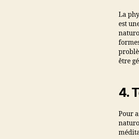
La phy
est un
naturo
formes 
problè
être g
4.
T
Pour ai
naturo
médita