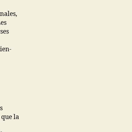
nales,
Les
rses
ien-
s
 que la
n