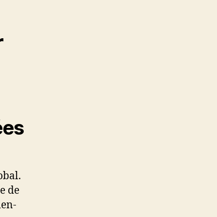
r
ées
obal.
e de
ien-