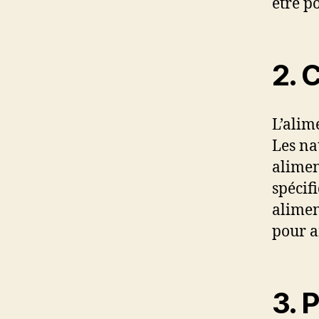
être p
2.
C
L’alim
Les na
alimen
spécif
alimen
pour a
3.
P