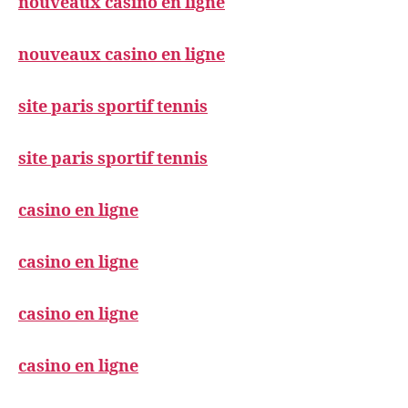
nouveaux casino en ligne
nouveaux casino en ligne
site paris sportif tennis
site paris sportif tennis
casino en ligne
casino en ligne
casino en ligne
casino en ligne