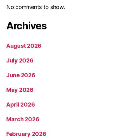
No comments to show.
Archives
August 2026
July 2026
June 2026
May 2026
April 2026
March 2026
February 2026