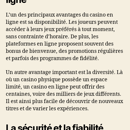
L’un des principaux avantages du casino en
ligne est sa disponibilité. Les joueurs peuvent
accéder à leurs jeux préférés à tout moment,
sans contrainte d’horaire. De plus, les
plateformes en ligne proposent souvent des
bonus de bienvenue, des promotions régulières
et parfois des programmes de fidélité.
Un autre avantage important est la diversité. Là
où un casino physique possède un espace
limité, un casino en ligne peut offrir des
centaines, voire des milliers de jeux différents.
Il est ainsi plus facile de découvrir de nouveaux
titres et de varier les expériences.
La sécurité et la fiabilité