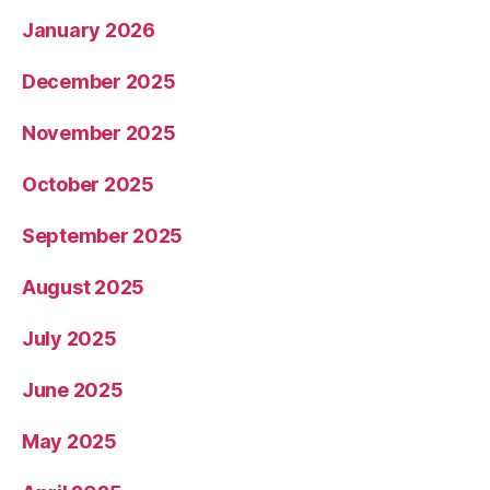
January 2026
December 2025
November 2025
October 2025
September 2025
August 2025
July 2025
June 2025
May 2025