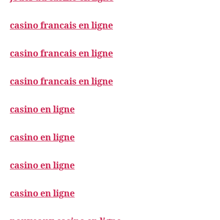
casino francais en ligne
casino francais en ligne
casino francais en ligne
casino en ligne
casino en ligne
casino en ligne
casino en ligne