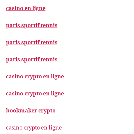
casino en ligne
paris sportif tennis
paris sportif tennis
paris sportif tennis
casino crypto en ligne
casino crypto en ligne
bookmaker crypto
casino crypto en ligne