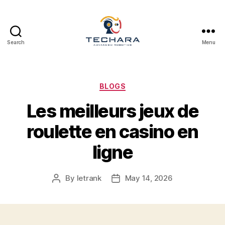
Search
Menu
techara
Categories
BLOGS
Les meilleurs jeux de
roulette en casino en
ligne
By
letrank
May 14, 2026
Post
Post
author
date