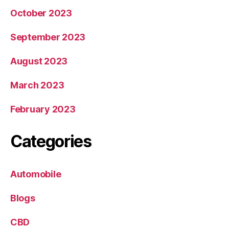
October 2023
September 2023
August 2023
March 2023
February 2023
Categories
Automobile
Blogs
CBD