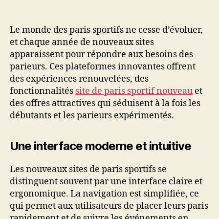
Le monde des paris sportifs ne cesse d’évoluer,
et chaque année de nouveaux sites
apparaissent pour répondre aux besoins des
parieurs. Ces plateformes innovantes offrent
des expériences renouvelées, des
fonctionnalités
site de paris sportif nouveau
et
des offres attractives qui séduisent à la fois les
débutants et les parieurs expérimentés.
Une interface moderne et intuitive
Les nouveaux sites de paris sportifs se
distinguent souvent par une interface claire et
ergonomique. La navigation est simplifiée, ce
qui permet aux utilisateurs de placer leurs paris
rapidement et de suivre les événements en