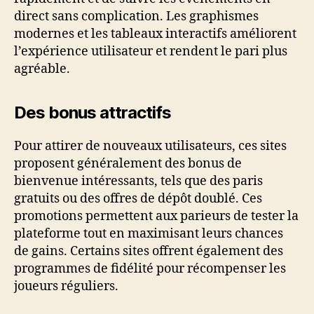
direct sans complication. Les graphismes
modernes et les tableaux interactifs améliorent
l’expérience utilisateur et rendent le pari plus
agréable.
Des bonus attractifs
Pour attirer de nouveaux utilisateurs, ces sites
proposent généralement des bonus de
bienvenue intéressants, tels que des paris
gratuits ou des offres de dépôt doublé. Ces
promotions permettent aux parieurs de tester la
plateforme tout en maximisant leurs chances
de gains. Certains sites offrent également des
programmes de fidélité pour récompenser les
joueurs réguliers.