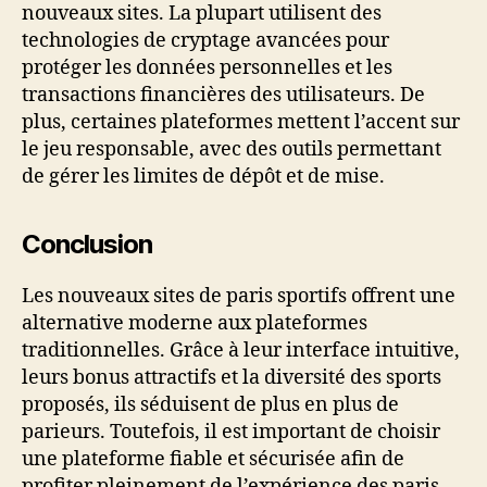
nouveaux sites. La plupart utilisent des
technologies de cryptage avancées pour
protéger les données personnelles et les
transactions financières des utilisateurs. De
plus, certaines plateformes mettent l’accent sur
le jeu responsable, avec des outils permettant
de gérer les limites de dépôt et de mise.
Conclusion
Les nouveaux sites de paris sportifs offrent une
alternative moderne aux plateformes
traditionnelles. Grâce à leur interface intuitive,
leurs bonus attractifs et la diversité des sports
proposés, ils séduisent de plus en plus de
parieurs. Toutefois, il est important de choisir
une plateforme fiable et sécurisée afin de
profiter pleinement de l’expérience des paris