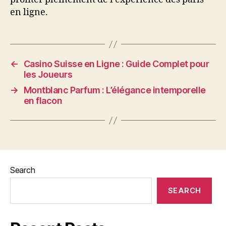
en ligne.
←
Casino Suisse en Ligne : Guide Complet pour
les Joueurs
→
Montblanc Parfum : L’élégance intemporelle
en flacon
Search
SEARCH