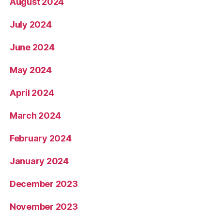
August 2024
July 2024
June 2024
May 2024
April 2024
March 2024
February 2024
January 2024
December 2023
November 2023