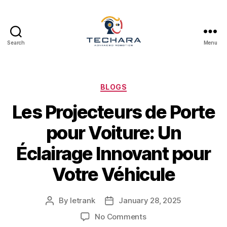
Search
Menu
techara
Categories
BLOGS
Les Projecteurs de Porte
pour Voiture: Un
Éclairage Innovant pour
Votre Véhicule
By
letrank
January 28, 2025
Post
Post
author
date
on
No Comments