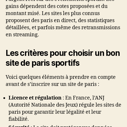
gains dépendent des cotes proposées et du
montant misé. Les sites les plus connus
proposent des paris en direct, des statistiques
détaillées, et parfois même des retransmissions
en streaming.
Les critères pour choisir un bon
site de paris sportifs
Voici quelques éléments à prendre en compte
avant de s’inscrire sur un site de paris :
Licence et régulation
: En France, l’ANJ
(Autorité Nationale des Jeux) régule les sites de
paris pour garantir leur légalité et leur
fiabilité.