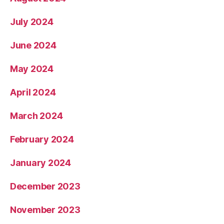
July 2024
June 2024
May 2024
April 2024
March 2024
February 2024
January 2024
December 2023
November 2023