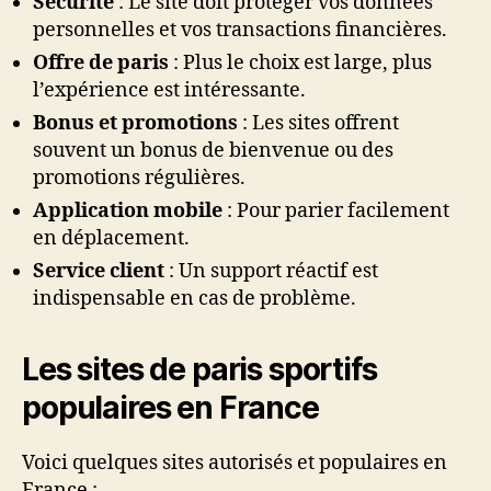
Sécurité
: Le site doit protéger vos données
personnelles et vos transactions financières.
Offre de paris
: Plus le choix est large, plus
l’expérience est intéressante.
Bonus et promotions
: Les sites offrent
souvent un bonus de bienvenue ou des
promotions régulières.
Application mobile
: Pour parier facilement
en déplacement.
Service client
: Un support réactif est
indispensable en cas de problème.
Les sites de paris sportifs
populaires en France
Voici quelques sites autorisés et populaires en
France :