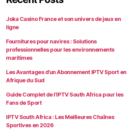
Joka Casino France et son univers de jeux en
ligne
Fournitures pour navires : Solutions
professionnelles pour les environnements
maritimes
Les Avantages d’un Abonnement IPTV Sport en
Afrique du Sud
Guide Complet de l’IPTV South Africa pour les
Fans de Sport
IPTV South Africa : Les Meilleures Chaînes
Sportives en 2026