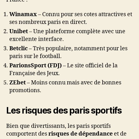
Winamax
– Connu pour ses cotes attractives et
ses nombreux paris en direct.
Unibet
– Une plateforme complète avec une
excellente interface.
Betclic
– Très populaire, notamment pour les
paris sur le football.
ParionsSport (FDJ)
– Le site officiel de la
Française des Jeux.
ZEbet
– Moins connu mais avec de bonnes
promotions.
Les risques des paris sportifs
Bien que divertissants, les paris sportifs
comportent des
risques de dépendance
et de