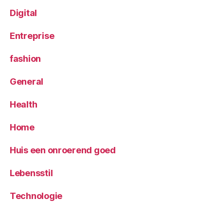
Digital
Entreprise
fashion
General
Health
Home
Huis een onroerend goed
Lebensstil
Technologie