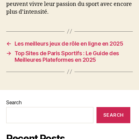
peuvent vivre leur passion du sport avec encore
plus d’intensité.
←
Les meilleurs jeux de rôle en ligne en 2025
→
Top Sites de Paris Sportifs : Le Guide des
Meilleures Plateformes en 2025
Search
SEARCH
Recent Posts