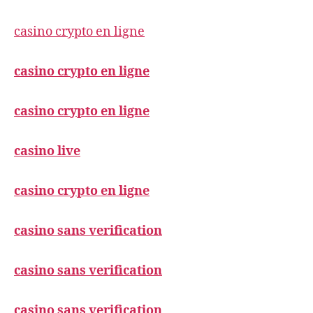
casino crypto en ligne
casino crypto en ligne
casino crypto en ligne
casino live
casino crypto en ligne
casino sans verification
casino sans verification
casino sans verification