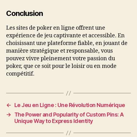
Conclusion
Les sites de poker en ligne offrent une
expérience de jeu captivante et accessible. En
choisissant une plateforme fiable, en jouant de
manière stratégique et responsable, vous
pouvez vivre pleinement votre passion du
poker, que ce soit pour le loisir ou en mode
compétitif.
←
Le Jeu en Ligne : Une Révolution Numérique
→
The Power and Popularity of Custom Pins: A
Unique Way to Express Identity