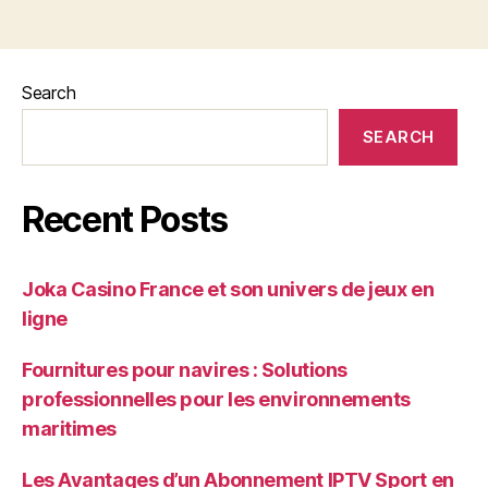
Search
SEARCH
Recent Posts
Joka Casino France et son univers de jeux en
ligne
Fournitures pour navires : Solutions
professionnelles pour les environnements
maritimes
Les Avantages d’un Abonnement IPTV Sport en