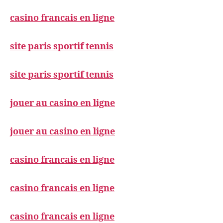
casino francais en ligne
site paris sportif tennis
site paris sportif tennis
jouer au casino en ligne
jouer au casino en ligne
casino francais en ligne
casino francais en ligne
casino francais en ligne