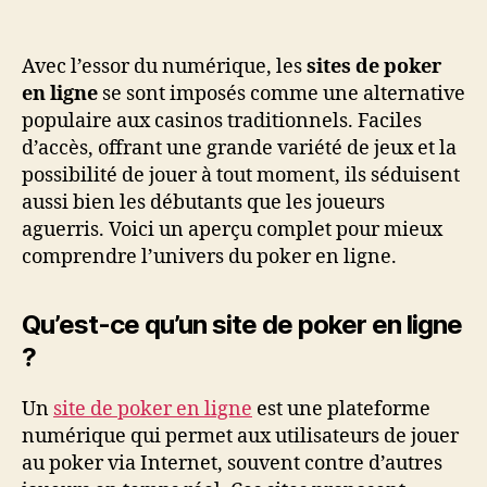
Avec l’essor du numérique, les
sites de poker
en ligne
se sont imposés comme une alternative
populaire aux casinos traditionnels. Faciles
d’accès, offrant une grande variété de jeux et la
possibilité de jouer à tout moment, ils séduisent
aussi bien les débutants que les joueurs
aguerris. Voici un aperçu complet pour mieux
comprendre l’univers du poker en ligne.
Qu’est-ce qu’un site de poker en ligne
?
Un
site de poker en ligne
est une plateforme
numérique qui permet aux utilisateurs de jouer
au poker via Internet, souvent contre d’autres