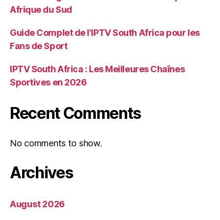
Afrique du Sud
Guide Complet de l’IPTV South Africa pour les
Fans de Sport
IPTV South Africa : Les Meilleures Chaînes
Sportives en 2026
Recent Comments
No comments to show.
Archives
August 2026