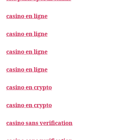
casino en ligne
casino en ligne
casino en ligne
casino en ligne
casino en crypto
casino en crypto
casino sans verification