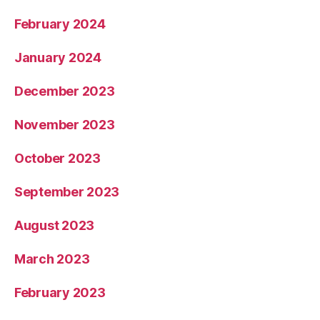
February 2024
January 2024
December 2023
November 2023
October 2023
September 2023
August 2023
March 2023
February 2023