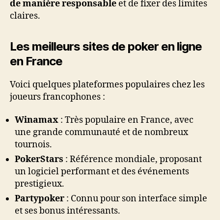
de manière responsable
et de fixer des limites
claires.
Les meilleurs sites de poker en ligne
en France
Voici quelques plateformes populaires chez les
joueurs francophones :
Winamax
: Très populaire en France, avec
une grande communauté et de nombreux
tournois.
PokerStars
: Référence mondiale, proposant
un logiciel performant et des événements
prestigieux.
Partypoker
: Connu pour son interface simple
et ses bonus intéressants.