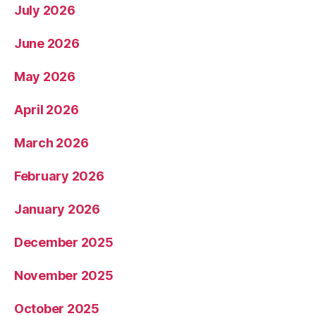
July 2026
June 2026
May 2026
April 2026
March 2026
February 2026
January 2026
December 2025
November 2025
October 2025