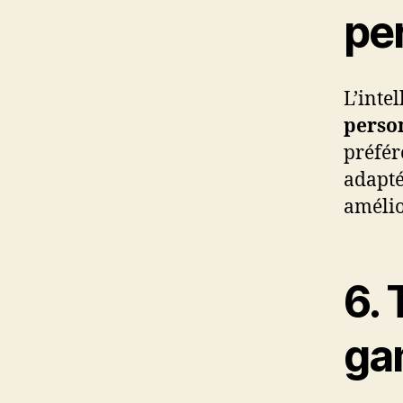
pe
L’intel
person
préfér
adapté
amélior
6.
ga