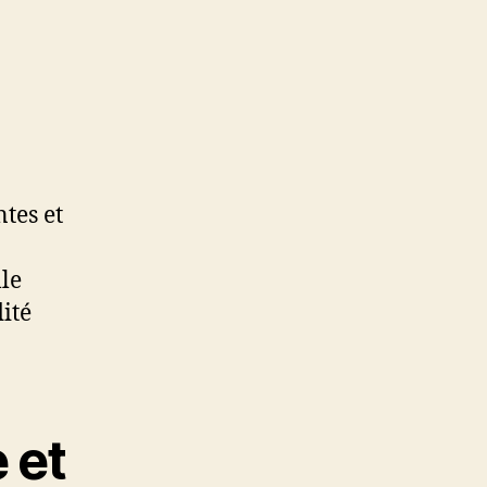
tes et
le
ité
e et