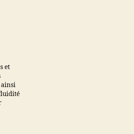
s et
s
 ainsi
luidité
r