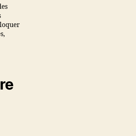
des
s
bloquer
s,
re