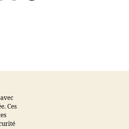
 avec
e. Ces
ces
curité