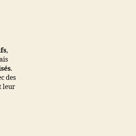
fs
,
ais
isés
.
ec des
 leur