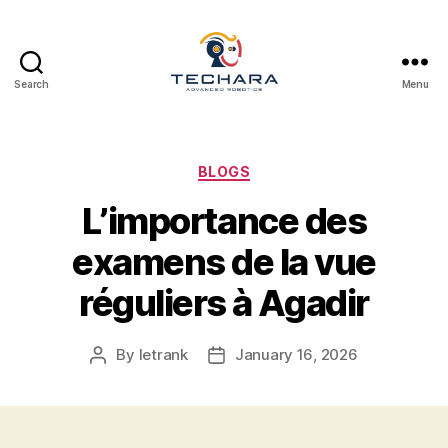
Search
Menu
techara
Categories
BLOGS
L’importance des
examens de la vue
réguliers à Agadir
By
letrank
January 16, 2026
Post
Post
author
date