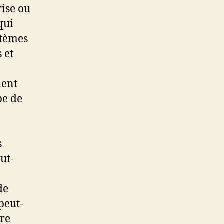
rise ou
qui
stèmes
 et
ment
pe de
s
ut-
de
peut-
tre