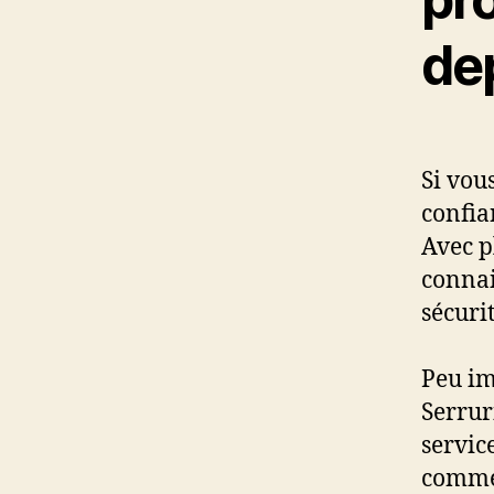
de
Si vou
confia
Avec p
connai
sécurit
Peu im
Serruri
servic
commer