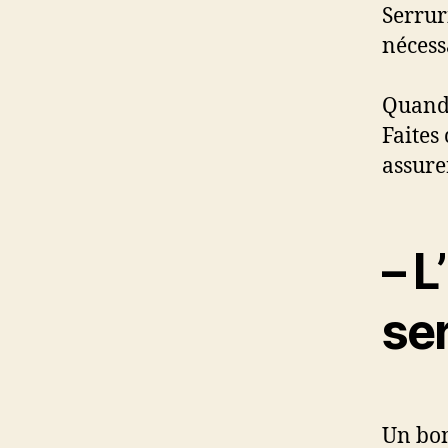
Serrur
nécess
Quand 
Faites
assure
– 
ser
Un bon