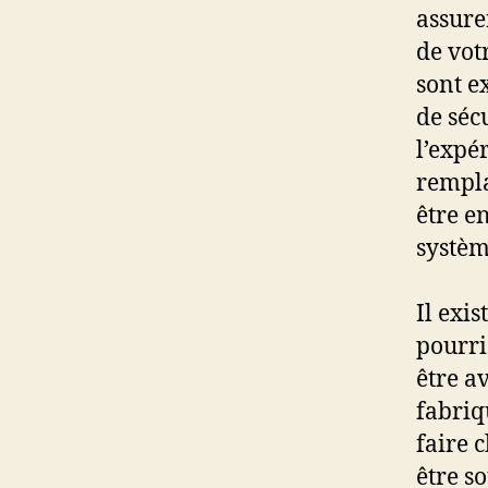
assure
de vot
sont e
de séc
l’expé
rempla
être e
systèm
Il exi
pourri
être a
fabriq
faire 
être s