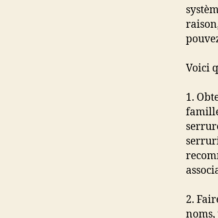
systèm
raison
pouvez
Voici 
1. Obt
famille
serrur
serrur
recomm
associ
2. Fai
noms, 