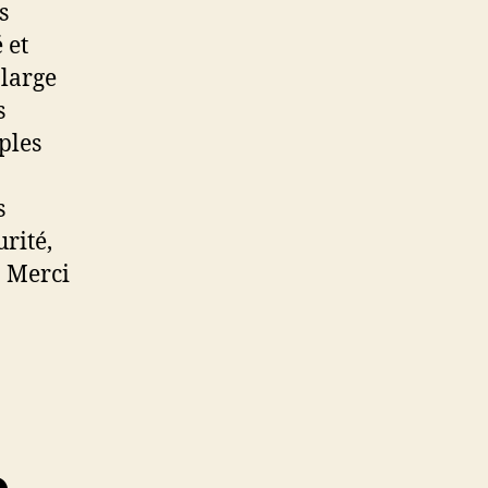
s
 et
 large
s
ples
s
rité,
. Merci
e