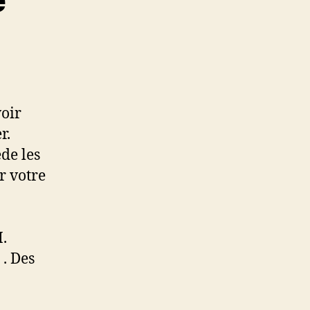
voir
r.
de les
r votre
.
 . Des