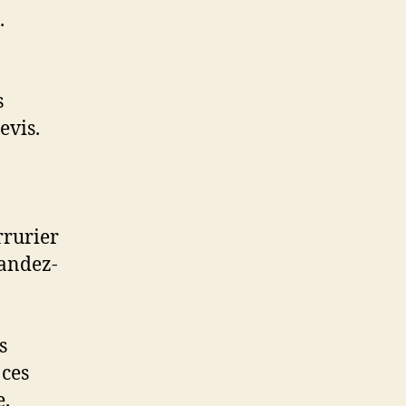
.
s
evis.
rrurier
mandez-
s
 ces
e.