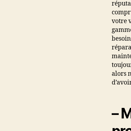
réputa
compre
votre 
gamme 
besoin
réparat
mainte
toujou
alors 
d’avoir
– M
pr