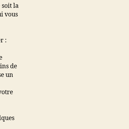
soit la
ui vous
r :
e
oins de
se un
votre
elques