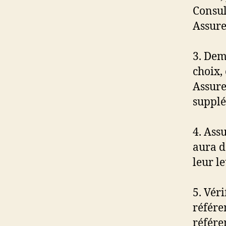
Consult
Assure
3. Dem
choix,
Assure
supplé
4. Ass
aura d
leur l
5. Vér
référe
référe