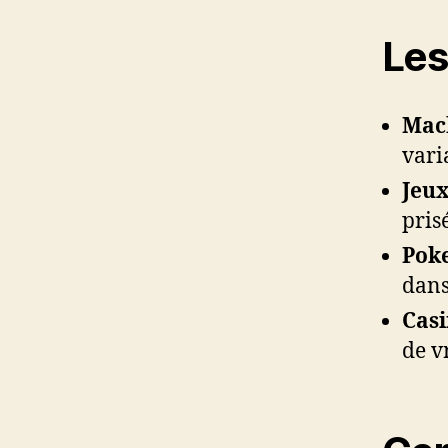
Les
Mach
varia
Jeux
pris
Poke
dans
Casi
de v