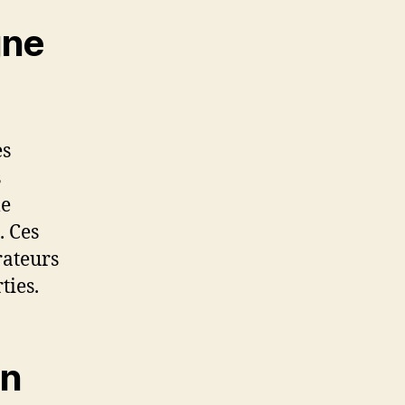
gne
es
s
le
. Ces
rateurs
ties.
en