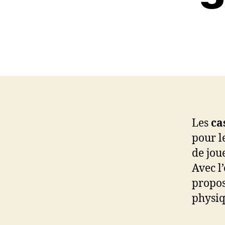
Les
ca
pour l
de jou
Avec l
propos
physiq