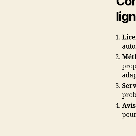
Com
lign
Lice
auto
Mét
prop
adap
Serv
prob
Avis
pour