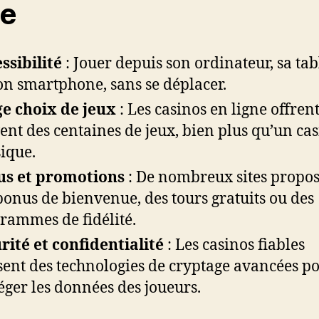
ne
ssibilité
: Jouer depuis son ordinateur, sa tab
on smartphone, sans se déplacer.
e choix de jeux
: Les casinos en ligne offren
ent des centaines de jeux, bien plus qu’un ca
ique.
us et promotions
: De nombreux sites propo
bonus de bienvenue, des tours gratuits ou des
rammes de fidélité.
rité et confidentialité
: Les casinos fiables
isent des technologies de cryptage avancées p
éger les données des joueurs.