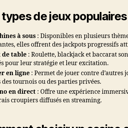
 types de jeux populaires
ines à sous
: Disponibles en plusieurs thème
ntes, elles offrent des jackpots progressifs att
 de table
: Roulette, blackjack et baccarat son
és pour leur stratégie et leur excitation.
r en ligne
: Permet de jouer contre d’autres 
 des tournois ou des parties privées.
no en direct
: Offre une expérience immersi
rais croupiers diffusés en streaming.