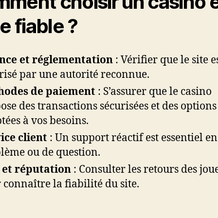
ment choisir un casino 
e fiable ?
nce et réglementation
: Vérifier que le site e
risé par une autorité reconnue.
hodes de paiement
: S’assurer que le casino
ose des transactions sécurisées et des options
tées à vos besoins.
ice client
: Un support réactif est essentiel en
lème ou de question.
 et réputation
: Consulter les retours des jou
 connaître la fiabilité du site.