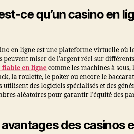
est-ce qu’un casino en li
ino en ligne est une plateforme virtuelle où l
s peuvent miser de l’argent réel sur différent
 fiable en ligne
comme les machines à sous, 
ack, la roulette, le poker ou encore le baccarat
 utilisent des logiciels spécialisés et des géné
bres aléatoires pour garantir l’équité des par
 avantages des casinos 