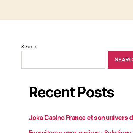
Search
SEAR
Recent Posts
Joka Casino France et son univers d
Fournitures pour navires : Solutions