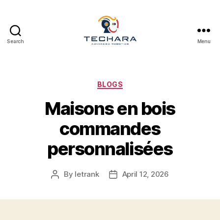
Search
Menu
techara
Categories
BLOGS
Maisons en bois
commandes
personnalisées
By
letrank
April 12, 2026
Post
Post
author
date