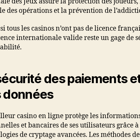
ale des Jeux assure la protection des joueurs, 
le des opérations et la prévention de l’addicti
i tous les casinos n’ont pas de licence françai
cence internationale valide reste un gage de s
iabilité.
sécurité des paiements e
 données
lleur casino en ligne protège les information
nelles et bancaires de ses utilisateurs grâce à
logies de cryptage avancées. Les méthodes de