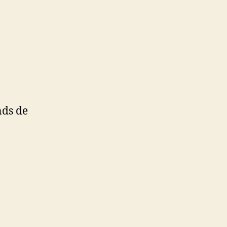
nds de