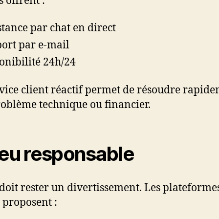
 offrent :
stance par chat en direct
ort par e-mail
onibilité 24h/24
vice client réactif permet de résoudre rapid
roblème technique ou financier.
jeu responsable
 doit rester un divertissement. Les plateforme
s proposent :