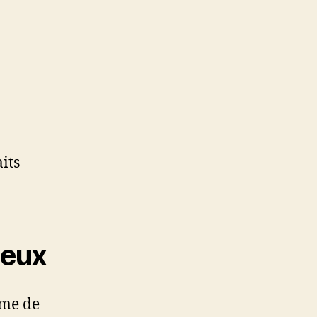
its
jeux
mme de