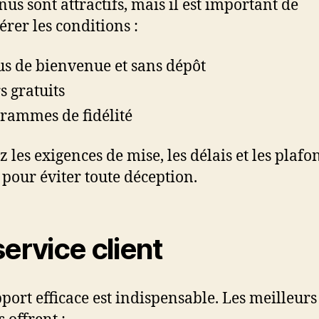
nus sont attractifs, mais il est important de
érer les conditions :
s de bienvenue et sans dépôt
s gratuits
rammes de fidélité
z les exigences de mise, les délais et les plafo
t pour éviter toute déception.
service client
port efficace est indispensable. Les meilleurs