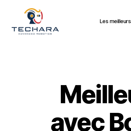
Les meilleurs
techara
Meille
avec B