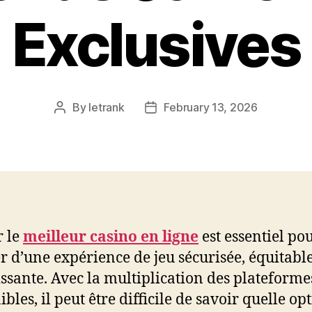
Exclusives
By
letrank
February 13, 2026
Post
Post
author
date
r le
meilleur casino en ligne
est essentiel po
er d’une expérience de jeu sécurisée, équitable
issante. Avec la multiplication des plateforme
bles, il peut être difficile de savoir quelle op