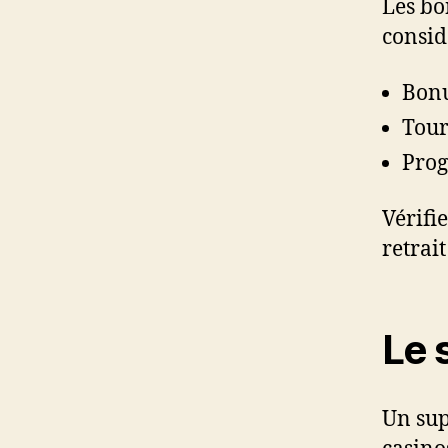
Les bo
consid
Bonu
Tour
Prog
Vérifie
retrai
Le 
Un sup