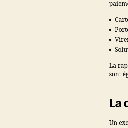
paieme
Cart
Port
Vire
Solu
La rap
sont é
La 
Un exc