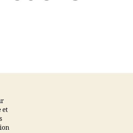
ur
 et
s
tion