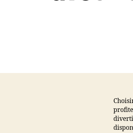
Choisi
profit
divert
disponi