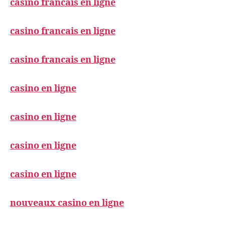
casino francais en ligne
casino francais en ligne
casino francais en ligne
casino en ligne
casino en ligne
casino en ligne
casino en ligne
nouveaux casino en ligne