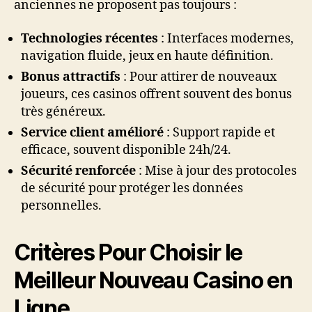
anciennes ne proposent pas toujours :
Technologies récentes
: Interfaces modernes,
navigation fluide, jeux en haute définition.
Bonus attractifs
: Pour attirer de nouveaux
joueurs, ces casinos offrent souvent des bonus
très généreux.
Service client amélioré
: Support rapide et
efficace, souvent disponible 24h/24.
Sécurité renforcée
: Mise à jour des protocoles
de sécurité pour protéger les données
personnelles.
Critères Pour Choisir le
Meilleur Nouveau Casino en
Ligne