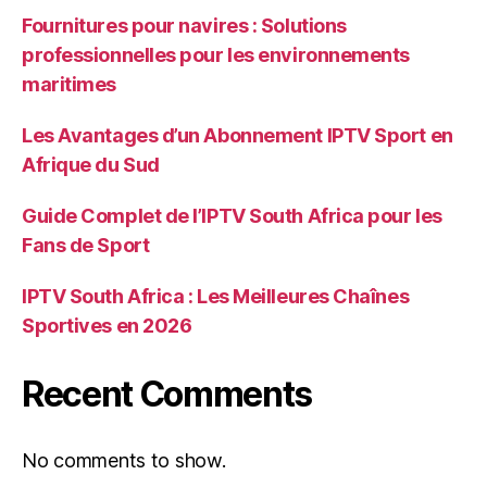
Fournitures pour navires : Solutions
professionnelles pour les environnements
maritimes
Les Avantages d’un Abonnement IPTV Sport en
Afrique du Sud
Guide Complet de l’IPTV South Africa pour les
Fans de Sport
IPTV South Africa : Les Meilleures Chaînes
Sportives en 2026
Recent Comments
No comments to show.