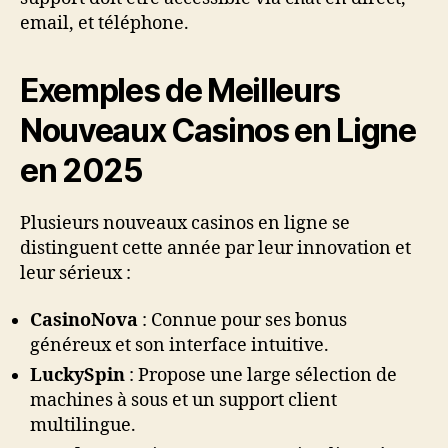
email, et téléphone.
Exemples de Meilleurs
Nouveaux Casinos en Ligne
en 2025
Plusieurs nouveaux casinos en ligne se
distinguent cette année par leur innovation et
leur sérieux :
CasinoNova
: Connue pour ses bonus
généreux et son interface intuitive.
LuckySpin
: Propose une large sélection de
machines à sous et un support client
multilingue.