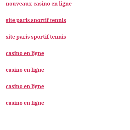
nouveaux casino en ligne
site paris sportif tennis
site paris sportif tennis
casino en ligne
casino en ligne
casino en ligne
casino en ligne