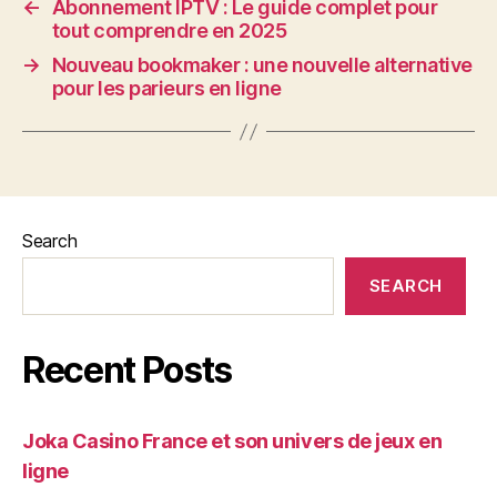
←
Abonnement IPTV : Le guide complet pour
tout comprendre en 2025
→
Nouveau bookmaker : une nouvelle alternative
pour les parieurs en ligne
Search
SEARCH
Recent Posts
Joka Casino France et son univers de jeux en
ligne