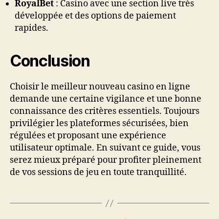
RoyalBet
: Casino avec une section live très
développée et des options de paiement
rapides.
Conclusion
Choisir le meilleur nouveau casino en ligne
demande une certaine vigilance et une bonne
connaissance des critères essentiels. Toujours
privilégier les plateformes sécurisées, bien
régulées et proposant une expérience
utilisateur optimale. En suivant ce guide, vous
serez mieux préparé pour profiter pleinement
de vos sessions de jeu en toute tranquillité.