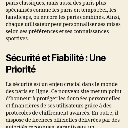
paris classiques, mais aussi des paris plus
spécialisés comme les paris en temps réel, les
handicaps, ou encore les paris combinés. Ainsi,
chaque utilisateur peut personnaliser ses mises
selon ses préférences et ses connaissances
sportives.
Sécurité et Fiabilité : Une
Priorité
La sécurité est un enjeu crucial dans le monde
des paris en ligne. Ce nouveau site met un point
d’honneur à protéger les données personnelles
et financières de ses utilisateurs grâce à des
protocoles de chiffrement avancés. En outre, il
dispose de licences officielles délivrées par des
autorités reconnues, garantissant un