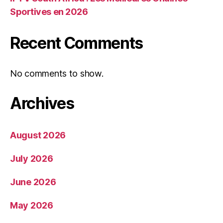
Sportives en 2026
Recent Comments
No comments to show.
Archives
August 2026
July 2026
June 2026
May 2026