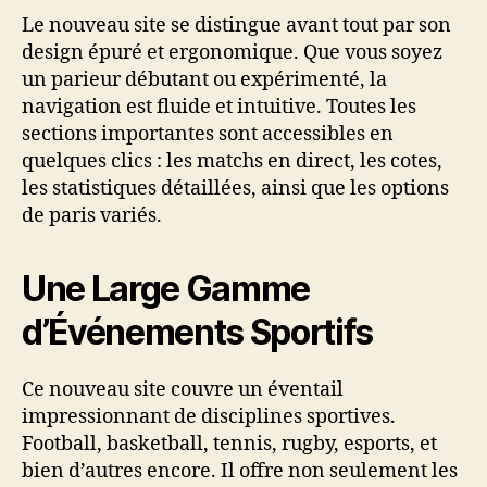
Le nouveau site se distingue avant tout par son
design épuré et ergonomique. Que vous soyez
un parieur débutant ou expérimenté, la
navigation est fluide et intuitive. Toutes les
sections importantes sont accessibles en
quelques clics : les matchs en direct, les cotes,
les statistiques détaillées, ainsi que les options
de paris variés.
Une Large Gamme
d’Événements Sportifs
Ce nouveau site couvre un éventail
impressionnant de disciplines sportives.
Football, basketball, tennis, rugby, esports, et
bien d’autres encore. Il offre non seulement les