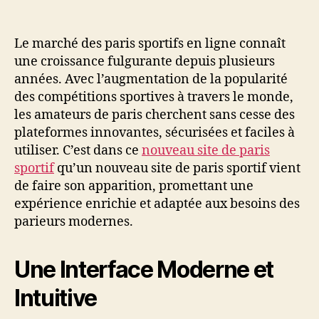
Le marché des paris sportifs en ligne connaît
une croissance fulgurante depuis plusieurs
années. Avec l’augmentation de la popularité
des compétitions sportives à travers le monde,
les amateurs de paris cherchent sans cesse des
plateformes innovantes, sécurisées et faciles à
utiliser. C’est dans ce
nouveau site de paris
sportif
qu’un nouveau site de paris sportif vient
de faire son apparition, promettant une
expérience enrichie et adaptée aux besoins des
parieurs modernes.
Une Interface Moderne et
Intuitive