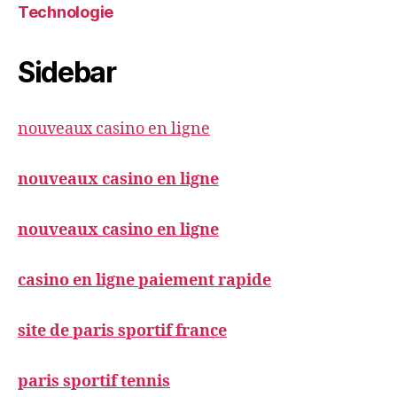
Technologie
Sidebar
nouveaux casino en ligne
nouveaux casino en ligne
nouveaux casino en ligne
casino en ligne paiement rapide
site de paris sportif france
paris sportif tennis