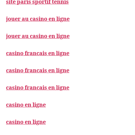
site paris sportif tennis
jouer au casino en ligne
jouer au casino en ligne
casino francais en ligne
casino francais en ligne
casino francais en ligne
casino en ligne
casino en ligne