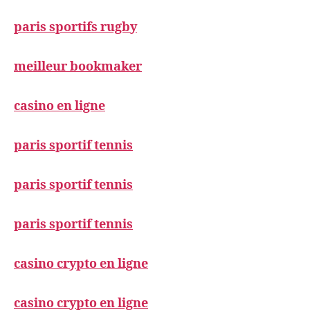
paris sportifs rugby
meilleur bookmaker
casino en ligne
paris sportif tennis
paris sportif tennis
paris sportif tennis
casino crypto en ligne
casino crypto en ligne