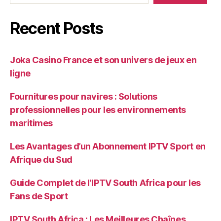
Recent Posts
Joka Casino France et son univers de jeux en
ligne
Fournitures pour navires : Solutions
professionnelles pour les environnements
maritimes
Les Avantages d’un Abonnement IPTV Sport en
Afrique du Sud
Guide Complet de l’IPTV South Africa pour les
Fans de Sport
IPTV South Africa : Les Meilleures Chaînes