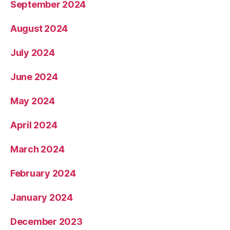
September 2024
August 2024
July 2024
June 2024
May 2024
April 2024
March 2024
February 2024
January 2024
December 2023