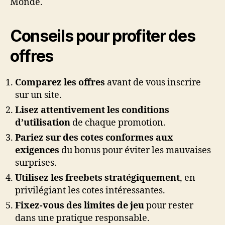
Monde.
Conseils pour profiter des
offres
Comparez les offres
avant de vous inscrire
sur un site.
Lisez attentivement les conditions
d’utilisation
de chaque promotion.
Pariez sur des cotes conformes aux
exigences
du bonus pour éviter les mauvaises
surprises.
Utilisez les freebets stratégiquement
, en
privilégiant les cotes intéressantes.
Fixez-vous des limites de jeu
pour rester
dans une pratique responsable.