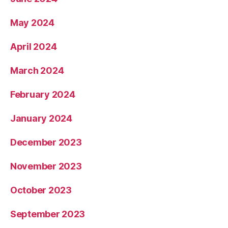
May 2024
April 2024
March 2024
February 2024
January 2024
December 2023
November 2023
October 2023
September 2023