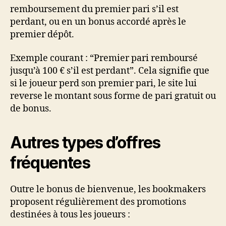
remboursement du premier pari s’il est
perdant, ou en un bonus accordé après le
premier dépôt.
Exemple courant : “Premier pari remboursé
jusqu’à 100 € s’il est perdant”. Cela signifie que
si le joueur perd son premier pari, le site lui
reverse le montant sous forme de pari gratuit ou
de bonus.
Autres types d’offres
fréquentes
Outre le bonus de bienvenue, les bookmakers
proposent régulièrement des promotions
destinées à tous les joueurs :