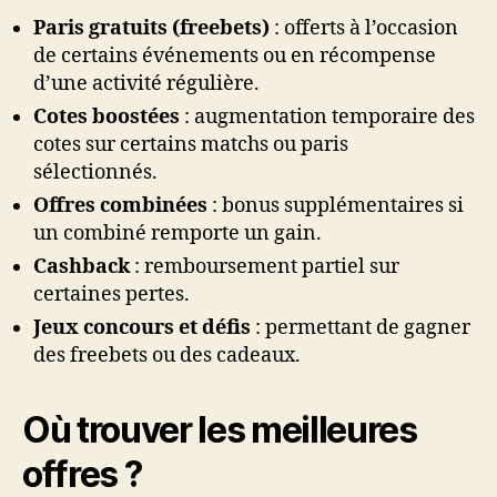
Paris gratuits (freebets)
: offerts à l’occasion
de certains événements ou en récompense
d’une activité régulière.
Cotes boostées
: augmentation temporaire des
cotes sur certains matchs ou paris
sélectionnés.
Offres combinées
: bonus supplémentaires si
un combiné remporte un gain.
Cashback
: remboursement partiel sur
certaines pertes.
Jeux concours et défis
: permettant de gagner
des freebets ou des cadeaux.
Où trouver les meilleures
offres ?