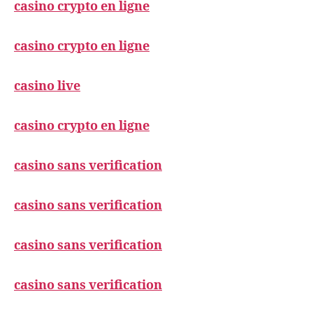
casino crypto en ligne
casino crypto en ligne
casino live
casino crypto en ligne
casino sans verification
casino sans verification
casino sans verification
casino sans verification