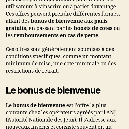
utilisateurs à s’inscrire ou à parier davantage.
Ces offres peuvent prendre différentes formes,
allant des
bonus de bienvenue
aux
paris
gratuits
, en passant par les
boosts de cotes
ou
les
remboursements en cas de perte
.
Ces offres sont généralement soumises à des
conditions spécifiques, comme un montant
minimum de mise, une cote minimale ou des
restrictions de retrait.
Le bonus de bienvenue
Le
bonus de bienvenue
est l’offre la plus
courante chez les opérateurs agréés par l’ANJ
(Autorité Nationale des Jeux). Il s’adresse aux
nouveaux inscrits et consiste souvent en un