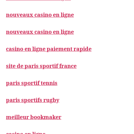
nouveaux casino en ligne
nouveaux casino en ligne
casino en ligne paiement rapide
site de paris sportif france
paris sportif tennis
paris sportifs rugby
meilleur bookmaker