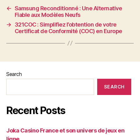
←
Samsung Reconditionné : Une Alternative
Fiable aux Modèles Neufs
→
321COC : Simplifiez l’obtention de votre
Certificat de Conformité (COC) en Europe
Search
SEARCH
Recent Posts
Joka Casino France et son univers de jeux en
ligne