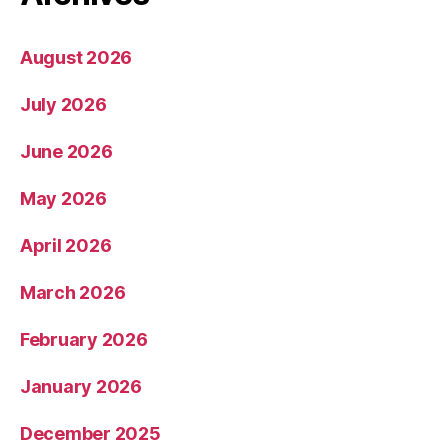
August 2026
July 2026
June 2026
May 2026
April 2026
March 2026
February 2026
January 2026
December 2025