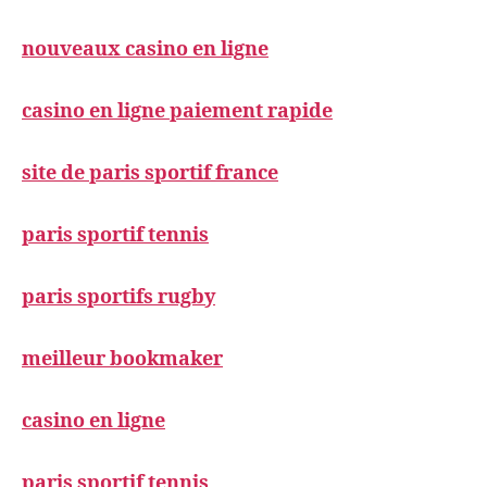
nouveaux casino en ligne
casino en ligne paiement rapide
site de paris sportif france
paris sportif tennis
paris sportifs rugby
meilleur bookmaker
casino en ligne
paris sportif tennis