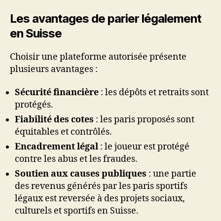
Les avantages de parier légalement
en Suisse
Choisir une plateforme autorisée présente
plusieurs avantages :
Sécurité financière
: les dépôts et retraits sont
protégés.
Fiabilité des cotes
: les paris proposés sont
équitables et contrôlés.
Encadrement légal
: le joueur est protégé
contre les abus et les fraudes.
Soutien aux causes publiques
: une partie
des revenus générés par les paris sportifs
légaux est reversée à des projets sociaux,
culturels et sportifs en Suisse.