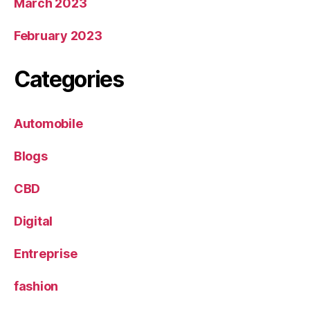
March 2023
February 2023
Categories
Automobile
Blogs
CBD
Digital
Entreprise
fashion