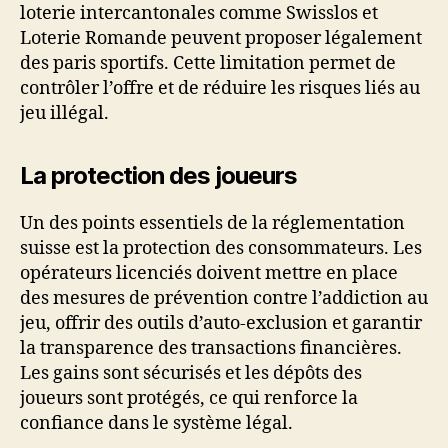
loterie intercantonales comme Swisslos et
Loterie Romande peuvent proposer légalement
des paris sportifs. Cette limitation permet de
contrôler l’offre et de réduire les risques liés au
jeu illégal.
La protection des joueurs
Un des points essentiels de la réglementation
suisse est la protection des consommateurs. Les
opérateurs licenciés doivent mettre en place
des mesures de prévention contre l’addiction au
jeu, offrir des outils d’auto-exclusion et garantir
la transparence des transactions financières.
Les gains sont sécurisés et les dépôts des
joueurs sont protégés, ce qui renforce la
confiance dans le système légal.