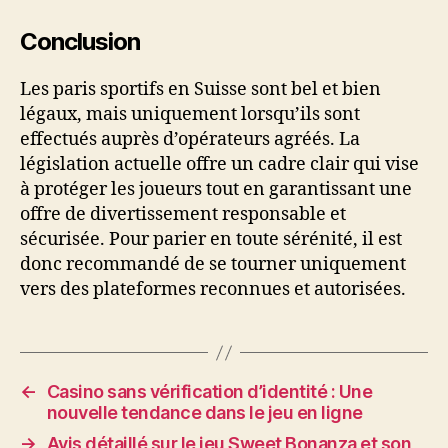
Conclusion
Les paris sportifs en Suisse sont bel et bien
légaux, mais uniquement lorsqu’ils sont
effectués auprès d’opérateurs agréés. La
législation actuelle offre un cadre clair qui vise
à protéger les joueurs tout en garantissant une
offre de divertissement responsable et
sécurisée. Pour parier en toute sérénité, il est
donc recommandé de se tourner uniquement
vers des plateformes reconnues et autorisées.
←
Casino sans vérification d’identité : Une
nouvelle tendance dans le jeu en ligne
→
Avis détaillé sur le jeu Sweet Bonanza et son