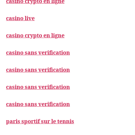
casino crypto en ligne
casino live
casino crypto en ligne
casino sans verification
casino sans verification
casino sans verification
casino sans verification
paris sportif sur le tennis