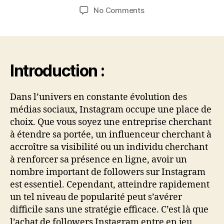
author
date
on
No Comments
Sécurisez
votre
succès
:
Achetez
Introduction :
des
followers
Dans l’univers en constante évolution des
Instagram
médias sociaux, Instagram occupe une place de
en
toute
choix. Que vous soyez une entreprise cherchant
confiance
à étendre sa portée, un influenceur cherchant à
avec
accroître sa visibilité ou un individu cherchant
CeliAgency
à renforcer sa présence en ligne, avoir un
nombre important de followers sur Instagram
est essentiel. Cependant, atteindre rapidement
un tel niveau de popularité peut s’avérer
difficile sans une stratégie efficace. C’est là que
l’achat de followers Instagram entre en jeu,