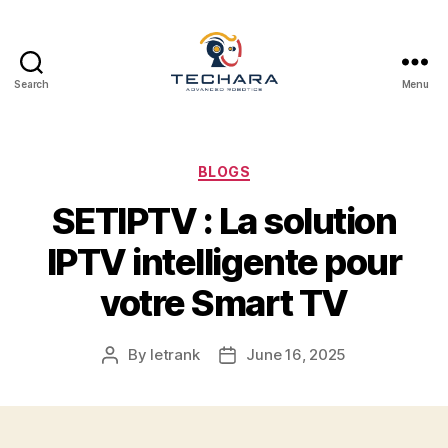
Search
Menu
techara
Categories
BLOGS
SETIPTV : La solution
IPTV intelligente pour
votre Smart TV
By
letrank
June 16, 2025
Post
Post
author
date