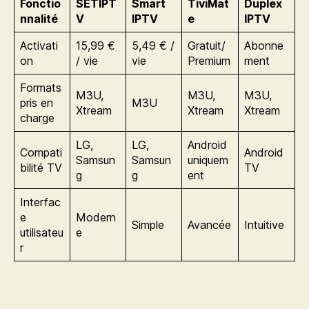
Fonctio
SETIPT
Smart
TiviMat
Duplex
nnalité
V
IPTV
e
IPTV
Activati
15,99 €
5,49 € /
Gratuit/
Abonne
on
/ vie
vie
Premium
ment
Formats
M3U,
M3U,
M3U,
pris en
M3U
Xtream
Xtream
Xtream
charge
LG,
LG,
Android
Compati
Android
Samsun
Samsun
uniquem
bilité TV
TV
g
g
ent
Interfac
e
Modern
Simple
Avancée
Intuitive
utilisateu
e
r