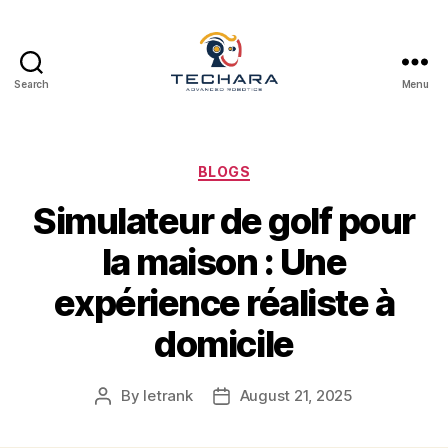
Search
Menu
techara
Categories
BLOGS
Simulateur de golf pour
la maison : Une
expérience réaliste à
domicile
By
letrank
August 21, 2025
Post
Post
author
date