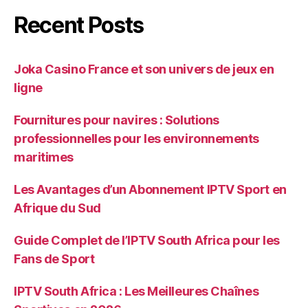
Recent Posts
Joka Casino France et son univers de jeux en
ligne
Fournitures pour navires : Solutions
professionnelles pour les environnements
maritimes
Les Avantages d’un Abonnement IPTV Sport en
Afrique du Sud
Guide Complet de l’IPTV South Africa pour les
Fans de Sport
IPTV South Africa : Les Meilleures Chaînes