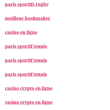
paris sportifs rugby
meilleur bookmaker
casino en ligne
paris sportif tennis
paris sportif tennis
paris sportif tennis
casino crypto en ligne
casino crypto en ligne