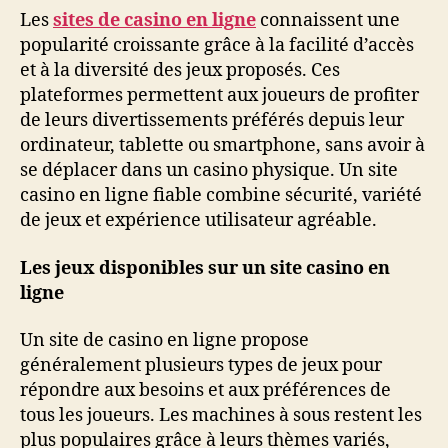
Les
sites de casino en ligne
connaissent une
popularité croissante grâce à la facilité d’accès
et à la diversité des jeux proposés. Ces
plateformes permettent aux joueurs de profiter
de leurs divertissements préférés depuis leur
ordinateur, tablette ou smartphone, sans avoir à
se déplacer dans un casino physique. Un site
casino en ligne fiable combine sécurité, variété
de jeux et expérience utilisateur agréable.
Les jeux disponibles sur un site casino en
ligne
Un site de casino en ligne propose
généralement plusieurs types de jeux pour
répondre aux besoins et aux préférences de
tous les joueurs. Les machines à sous restent les
plus populaires grâce à leurs thèmes variés,