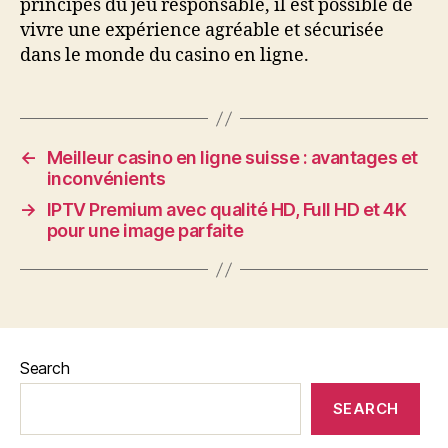
principes du jeu responsable, il est possible de
vivre une expérience agréable et sécurisée
dans le monde du casino en ligne.
←
Meilleur casino en ligne suisse : avantages et
inconvénients
→
IPTV Premium avec qualité HD, Full HD et 4K
pour une image parfaite
Search
SEARCH