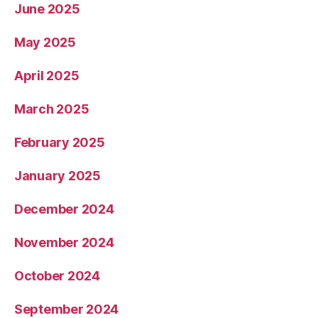
June 2025
May 2025
April 2025
March 2025
February 2025
January 2025
December 2024
November 2024
October 2024
September 2024