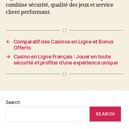
combine sécurité, qualité des jeux et service
client performant.
←
Comparatif des Casinos en Ligne et Bonus
Offerts
→
Casino en Ligne Français : Jouer en toute
sécurité et profiter d’une expérience unique
Search
SEARCH