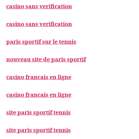
casino sans verification
casino sans verification
paris sportif sur le tennis
nouveau site de paris sportif
casino francais en ligne
casino francais en ligne
site paris sportif tennis
site paris sportif tennis