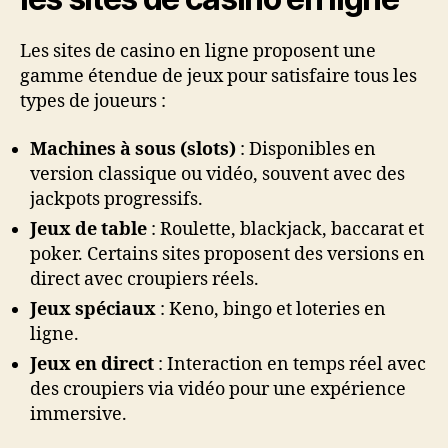
Les sites de casino en ligne proposent une
gamme étendue de jeux pour satisfaire tous les
types de joueurs :
Machines à sous (slots)
: Disponibles en
version classique ou vidéo, souvent avec des
jackpots progressifs.
Jeux de table
: Roulette, blackjack, baccarat et
poker. Certains sites proposent des versions en
direct avec croupiers réels.
Jeux spéciaux
: Keno, bingo et loteries en
ligne.
Jeux en direct
: Interaction en temps réel avec
des croupiers via vidéo pour une expérience
immersive.