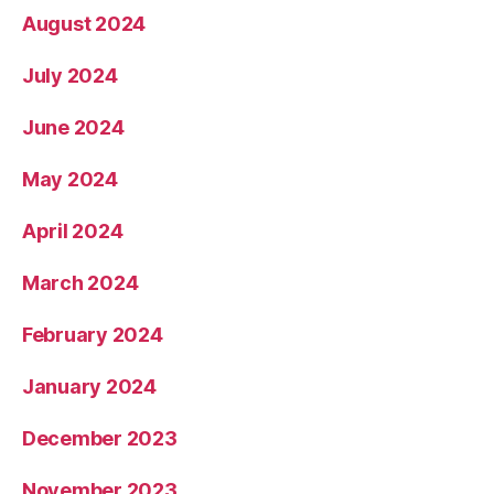
August 2024
July 2024
June 2024
May 2024
April 2024
March 2024
February 2024
January 2024
December 2023
November 2023