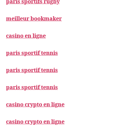
paris sportifs rugby
meilleur bookmaker
casino en ligne
paris sportif tennis
paris sportif tennis
paris sportif tennis
casino crypto en ligne
casino crypto en ligne