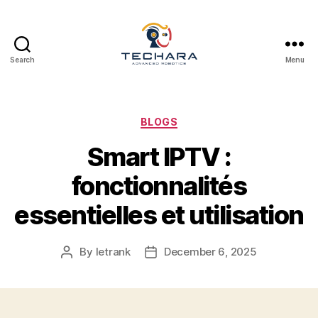
Search
Menu
techara
Categories
BLOGS
Smart IPTV :
fonctionnalités
essentielles et utilisation
By
letrank
December 6, 2025
Post
Post
author
date