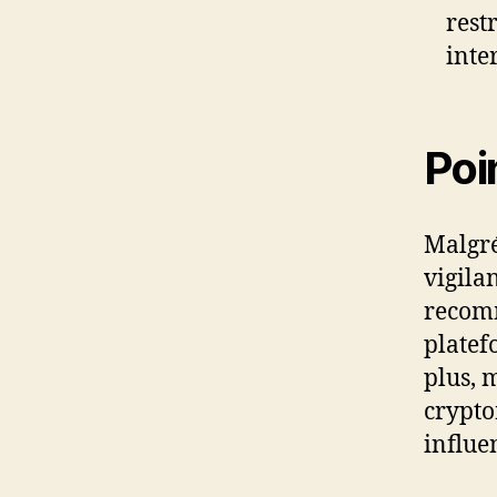
rest
inte
Poi
Malgré 
vigilan
recomm
platef
plus, 
crypto
influe