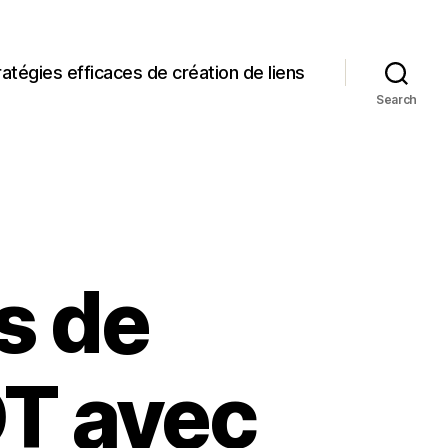
ratégies efficaces de création de liens
Search
s de
DT avec