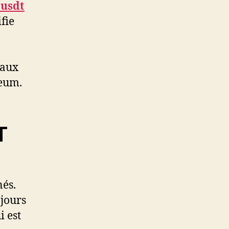
 usdt
fie
 aux
reum.
T
nés.
 jours
i est