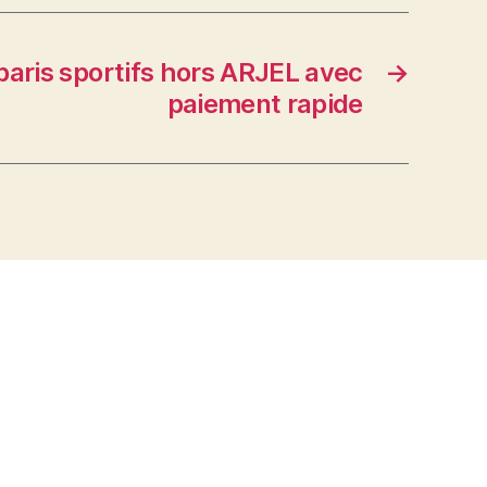
 paris sportifs hors ARJEL avec
→
paiement rapide