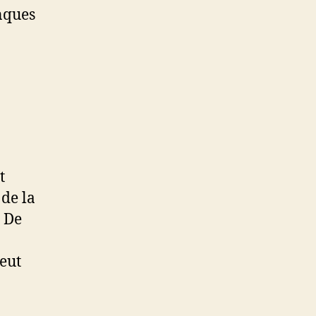
nques
t
 de la
. De
eut