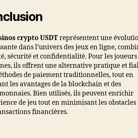
clusion
sinos crypto USDT
représentent une évoluti
ssante dans l’univers des jeux en ligne, comb
é, sécurité et confidentialité. Pour les joueurs
es, ils offrent une alternative pratique et fia
thodes de paiement traditionnelles, tout en
ant les avantages de la blockchain et des
monnaies. Bien utilisés, ils peuvent enrichir
rience de jeu tout en minimisant les obstacles 
ansactions financières.