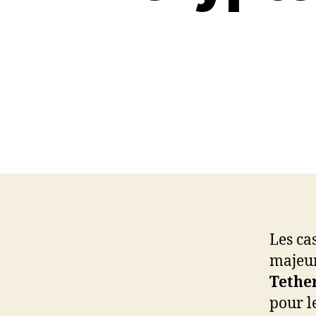
Les ca
majeur
Tethe
pour l