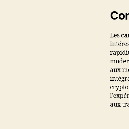
Con
Les
ca
intére
rapidit
modern
aux mé
intégr
crypto
l’expé
aux tr