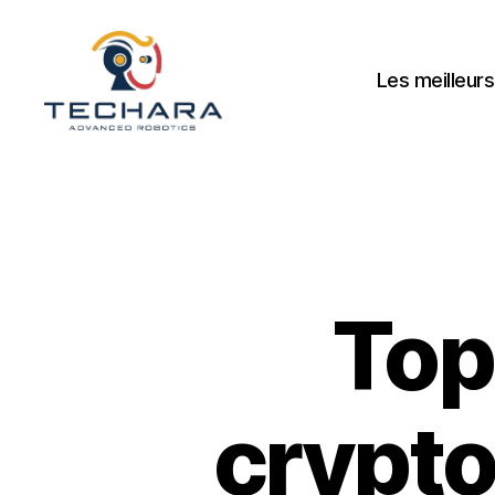
Les meilleurs
techara
Top
crypto