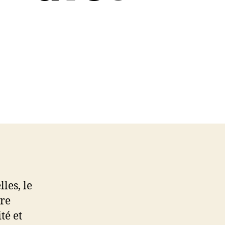
les, le
re
té et