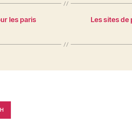
ur les paris
Les sites de
CH