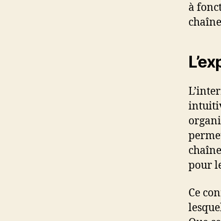
à fonc
chaînes
L’ex
L’inte
intuiti
organi
permet
chaîne
pour l
Ce con
lesque