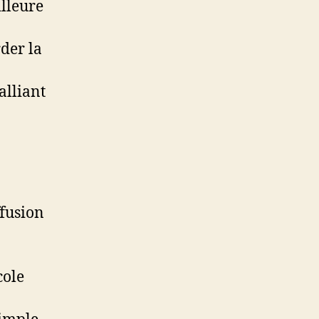
illeure
der la
alliant
ffusion
cole