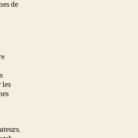
nes de
re
s
 les
mes
ateurs.