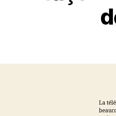
d
La tél
beauco