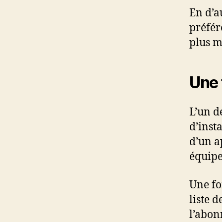
En d’a
préfér
plus m
Une 
L’un d
d’insta
d’un a
équipe
Une foi
liste 
l’abon