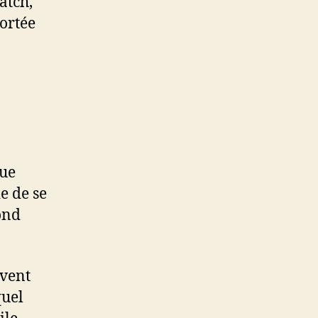
atch,
portée
lue
e de se
ond
uvent
quel