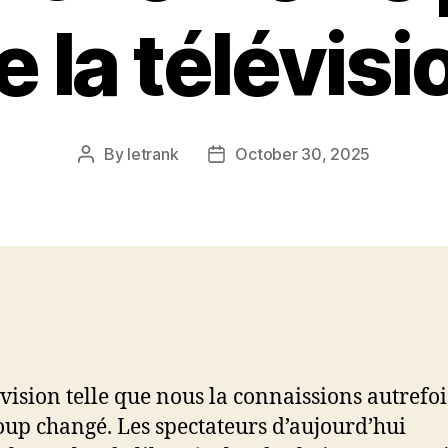
e la télévisi
By
letrank
October 30, 2025
Post
Post
author
date
évision telle que nous la connaissions autrefoi
up changé. Les spectateurs d’aujourd’hui