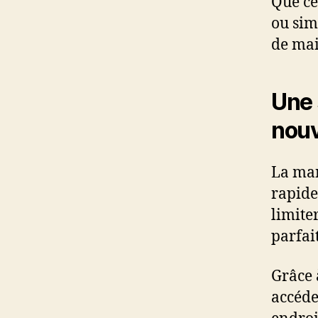
Que ce
ou sim
de mai
Une 
nouv
La man
rapide
limite
parfai
Grâce 
accéde