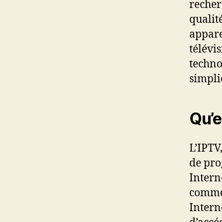
recher
qualit
appare
télévis
techno
simpli
Qu’e
L’IPTV
de pro
Intern
comme l
Intern