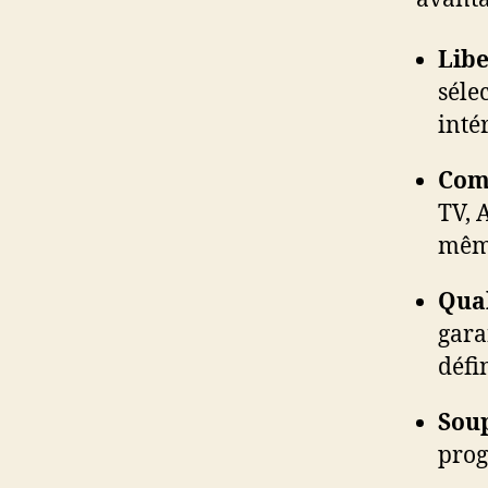
Libe
séle
inté
Comp
TV, 
mêm
Qual
gara
défi
Soup
prog