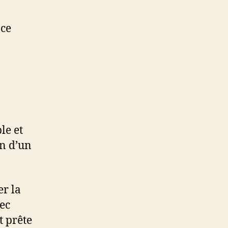
nce
le et
in d’un
er la
ec
t prête