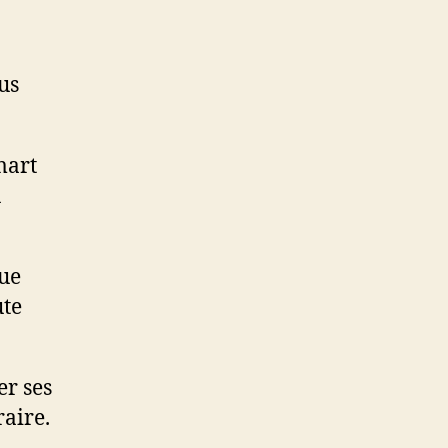
us
mart
u
que
ute
er ses
aire.