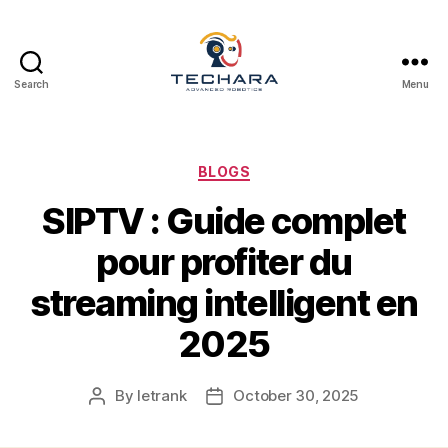
Search
Menu
techara
Categories
BLOGS
SIPTV : Guide complet
pour profiter du
streaming intelligent en
2025
By
letrank
October 30, 2025
Post
Post
author
date