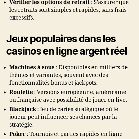
Vérifier les options de retrait
: S’assurer que
les retraits sont simples et rapides, sans frais
excessifs.
Jeux populaires dans les
casinos en ligne argent réel
Machines à sous
: Disponibles en milliers de
thèmes et variantes, souvent avec des
fonctionnalités bonus et jackpots.
Roulette
: Versions européenne, américaine
ou française avec possibilité de jouer en live.
Blackjack
: Jeu de cartes stratégique où le
joueur peut influencer ses chances par la
stratégie.
Poker
: Tournois et parties rapides en ligne