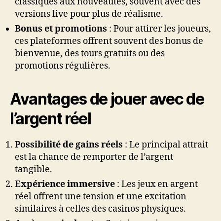
classiques aux nouveautés, souvent avec des
versions live pour plus de réalisme.
Bonus et promotions
: Pour attirer les joueurs,
ces plateformes offrent souvent des bonus de
bienvenue, des tours gratuits ou des
promotions régulières.
Avantages de jouer avec de
l’argent réel
Possibilité de gains réels
: Le principal attrait
est la chance de remporter de l’argent
tangible.
Expérience immersive
: Les jeux en argent
réel offrent une tension et une excitation
similaires à celles des casinos physiques.