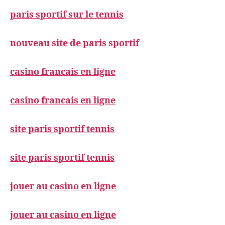
paris sportif sur le tennis
nouveau site de paris sportif
casino francais en ligne
casino francais en ligne
site paris sportif tennis
site paris sportif tennis
jouer au casino en ligne
jouer au casino en ligne