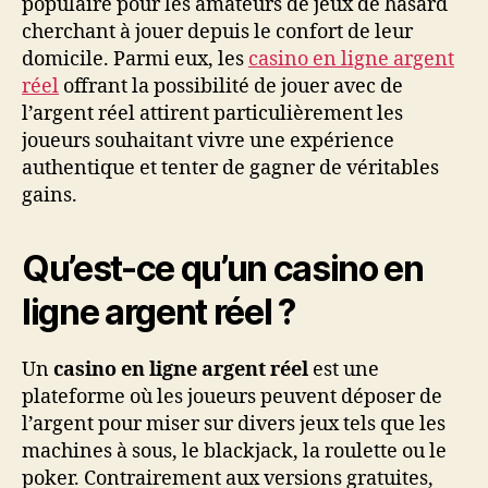
populaire pour les amateurs de jeux de hasard
cherchant à jouer depuis le confort de leur
domicile. Parmi eux, les
casino en ligne argent
réel
offrant la possibilité de jouer avec de
l’argent réel attirent particulièrement les
joueurs souhaitant vivre une expérience
authentique et tenter de gagner de véritables
gains.
Qu’est-ce qu’un casino en
ligne argent réel ?
Un
casino en ligne argent réel
est une
plateforme où les joueurs peuvent déposer de
l’argent pour miser sur divers jeux tels que les
machines à sous, le blackjack, la roulette ou le
poker. Contrairement aux versions gratuites,