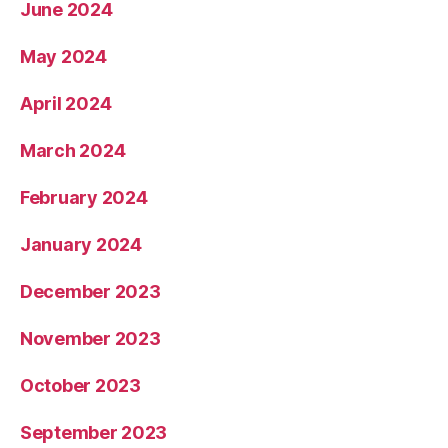
June 2024
May 2024
April 2024
March 2024
February 2024
January 2024
December 2023
November 2023
October 2023
September 2023