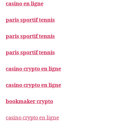
casino en ligne
paris sportif tennis
paris sportif tennis
paris sportif tennis
casino crypto en ligne
casino crypto en ligne
bookmaker crypto
casino crypto en ligne