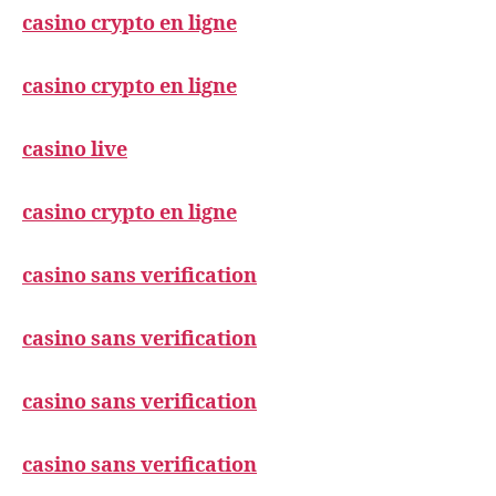
casino crypto en ligne
casino crypto en ligne
casino live
casino crypto en ligne
casino sans verification
casino sans verification
casino sans verification
casino sans verification