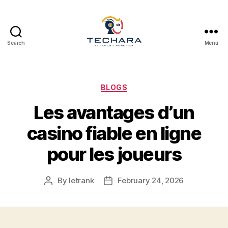
Search
Menu
techara
Categories
BLOGS
Les avantages d’un
casino fiable en ligne
pour les joueurs
By
letrank
February 24, 2026
Post
Post
author
date