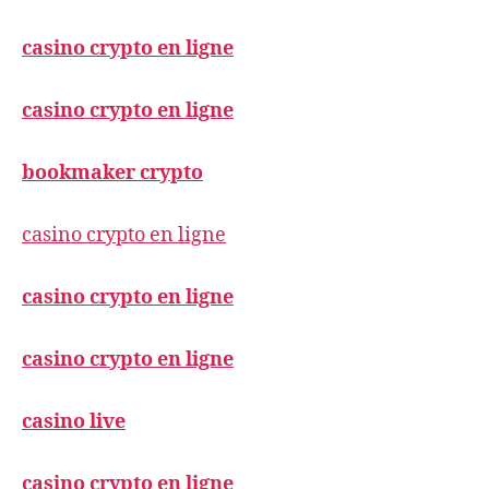
casino crypto en ligne
casino crypto en ligne
bookmaker crypto
casino crypto en ligne
casino crypto en ligne
casino crypto en ligne
casino live
casino crypto en ligne