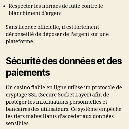
Respecter les normes de lutte contre le
blanchiment d’argent
Sans licence officielle, il est fortement
déconseillé de déposer de l’argent sur une
plateforme.
Sécurité des données et des
paiements
Un casino fiable en ligne utilise un protocole de
cryptage SSL (Secure Socket Layer) afin de
protéger les informations personnelles et
bancaires des utilisateurs. Ce système empêche
les tiers malveillants d’accéder aux données
sensibles.