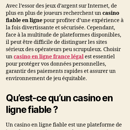
Avec l’essor des jeux d’argent sur Internet, de
plus en plus de joueurs recherchent un
casino
fiable en ligne
pour profiter d’une expérience à
la fois divertissante et sécurisée. Cependant,
face à la multitude de plateformes disponibles,
il peut être difficile de distinguer les sites
sérieux des opérateurs peu scrupuleux. Choisir
un
casino en ligne france légal
est essentiel
pour protéger vos données personnelles,
garantir des paiements rapides et assurer un
environnement de jeu équitable.
Qu’est-ce qu’un casino en
ligne fiable ?
Un casino en ligne fiable est une plateforme de