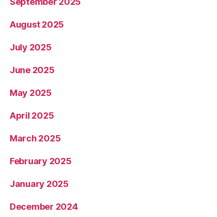
September 2025
August 2025
July 2025
June 2025
May 2025
April 2025
March 2025
February 2025
January 2025
December 2024