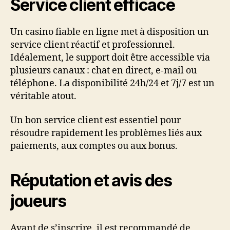
Service client efficace
Un casino fiable en ligne met à disposition un
service client réactif et professionnel.
Idéalement, le support doit être accessible via
plusieurs canaux : chat en direct, e-mail ou
téléphone. La disponibilité 24h/24 et 7j/7 est un
véritable atout.
Un bon service client est essentiel pour
résoudre rapidement les problèmes liés aux
paiements, aux comptes ou aux bonus.
Réputation et avis des
joueurs
Avant de s’inscrire, il est recommandé de