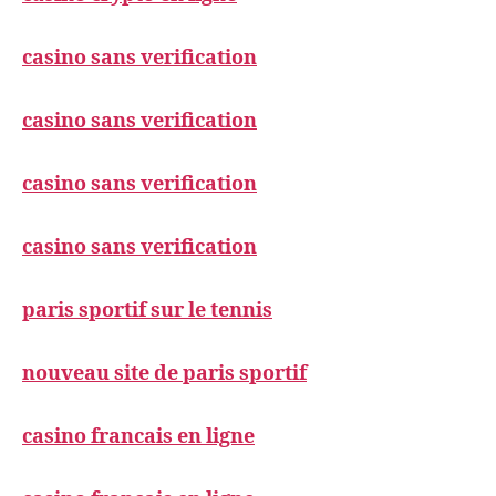
casino sans verification
casino sans verification
casino sans verification
casino sans verification
paris sportif sur le tennis
nouveau site de paris sportif
casino francais en ligne