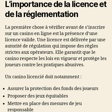
L’importance de la licence et
de la réglementation
La première chose à vérifier avant de s’inscrire
sur un casino en ligne est la présence d’une
licence valide. Une licence est délivrée par une
autorité de régulation qui impose des règles
strictes aux opérateurs. Elle garantit que le
casino respecte les lois en vigueur et protège les
joueurs contre les pratiques abusives.
Un casino licencié doit notamment :
Assurer la protection des fonds des joueurs
Proposer des jeux équitables
Mettre en place des mesures de jeu
responsable