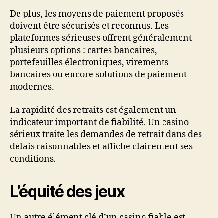
De plus, les moyens de paiement proposés
doivent être sécurisés et reconnus. Les
plateformes sérieuses offrent généralement
plusieurs options : cartes bancaires,
portefeuilles électroniques, virements
bancaires ou encore solutions de paiement
modernes.
La rapidité des retraits est également un
indicateur important de fiabilité. Un casino
sérieux traite les demandes de retrait dans des
délais raisonnables et affiche clairement ses
conditions.
L’équité des jeux
Un autre élément clé d’un casino fiable est