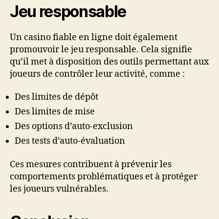
Jeu responsable
Un casino fiable en ligne doit également
promouvoir le jeu responsable. Cela signifie
qu’il met à disposition des outils permettant aux
joueurs de contrôler leur activité, comme :
Des limites de dépôt
Des limites de mise
Des options d’auto-exclusion
Des tests d’auto-évaluation
Ces mesures contribuent à prévenir les
comportements problématiques et à protéger
les joueurs vulnérables.