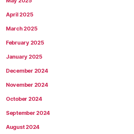
May 2025
April 2025
March 2025
February 2025
January 2025
December 2024
November 2024
October 2024
September 2024
August 2024