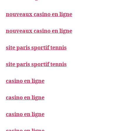
nouveaux casino en ligne
nouveaux casino en ligne
site paris sportif tennis
site paris sportif tennis
casino en ligne
casino en ligne
casino en ligne