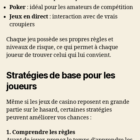
Poker
: idéal pour les amateurs de compétition
Jeux en direct
: interaction avec de vrais
croupiers
Chaque jeu possède ses propres règles et
niveaux de risque, ce qui permet à chaque
joueur de trouver celui qui lui convient.
Stratégies de base pour les
joueurs
Même si les jeux de casino reposent en grande
partie sur le hasard, certaines stratégies
peuvent améliorer vos chances :
1. Comprendre les règles