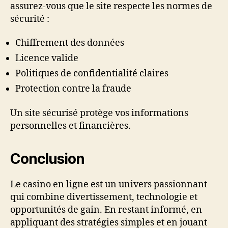
assurez-vous que le site respecte les normes de
sécurité :
Chiffrement des données
Licence valide
Politiques de confidentialité claires
Protection contre la fraude
Un site sécurisé protège vos informations
personnelles et financières.
Conclusion
Le casino en ligne est un univers passionnant
qui combine divertissement, technologie et
opportunités de gain. En restant informé, en
appliquant des stratégies simples et en jouant