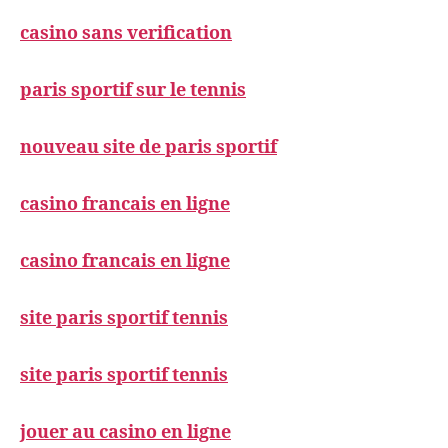
casino sans verification
paris sportif sur le tennis
nouveau site de paris sportif
casino francais en ligne
casino francais en ligne
site paris sportif tennis
site paris sportif tennis
jouer au casino en ligne