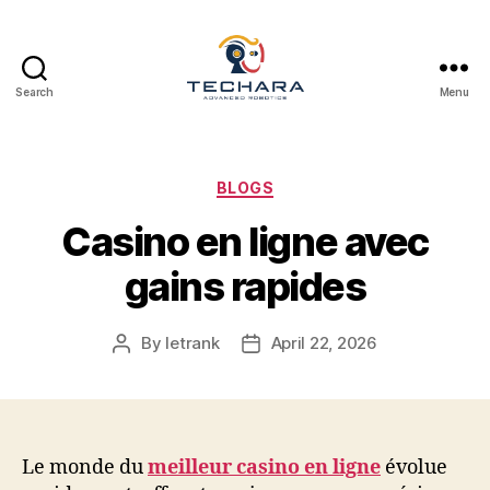
Search
Menu
techara
Categories
BLOGS
Casino en ligne avec
gains rapides
By
letrank
April 22, 2026
Post
Post
author
date
Le monde du
meilleur casino en ligne
évolue