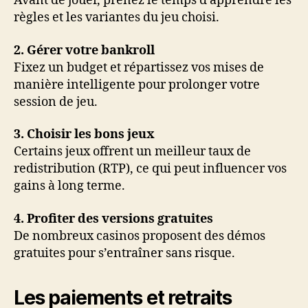
Avant de jouer, prenez le temps d’apprendre les
règles et les variantes du jeu choisi.
2. Gérer votre bankroll
Fixez un budget et répartissez vos mises de
manière intelligente pour prolonger votre
session de jeu.
3. Choisir les bons jeux
Certains jeux offrent un meilleur taux de
redistribution (RTP), ce qui peut influencer vos
gains à long terme.
4. Profiter des versions gratuites
De nombreux casinos proposent des démos
gratuites pour s’entraîner sans risque.
Les paiements et retraits