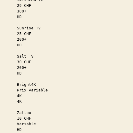
  29 CHF

  300+

  HD

  Sunrise TV

  25 CHF

  200+

  HD

  Salt TV

  30 CHF

  200+

  HD

  Bright4K

  Prix variable

  4K

  4K

  Zattoo

  10 CHF

  Variable

  HD