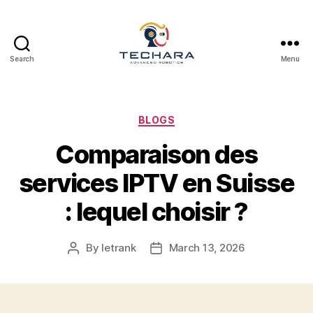
Search
Menu
techara
Categories
BLOGS
Comparaison des
services IPTV en Suisse
: lequel choisir ?
By
letrank
March 13, 2026
Post
Post
author
date