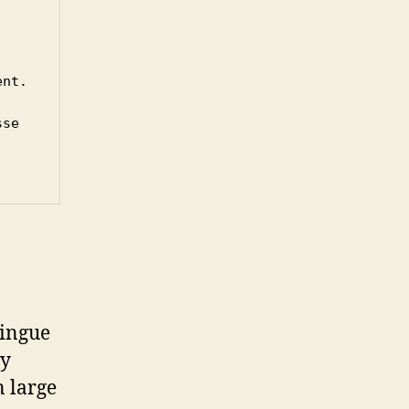
nt.

se 
tingue
 y
n large