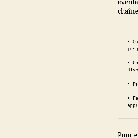
éventa
chaîne
• Q
jusq
• C
disp
• P
• F
app
Pour e