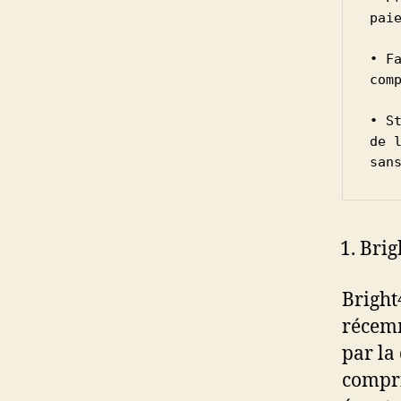
paie
• F
com
• S
de 
san
Brig
Bright
récemm
par la
compri