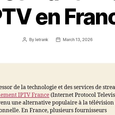
PTV en Fran
By
letrank
March 13, 2026
Post
Post
author
date
’essor de la technologie et des services de str
ement IPTV France
(Internet Protocol Televi
venu une alternative populaire à la télévision
ionnelle. En France, plusieurs fournisseurs