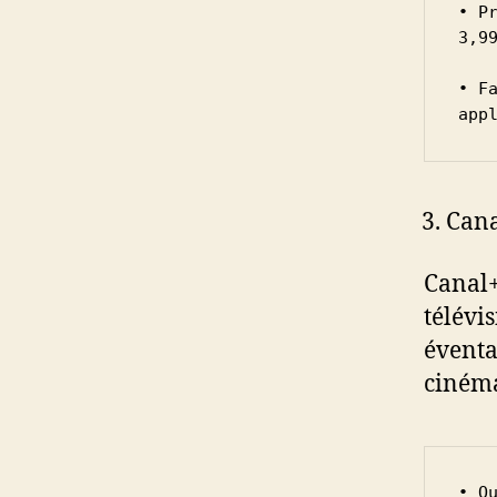
• P
3,99
• F
app
Can
Canal+
télévi
éventa
cinéma
• Q