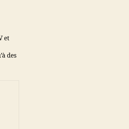
V et
’à des