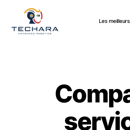
Les meilleurs
techara
Compar
servi