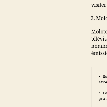
visiter
Molo
Moloto
télévi
nombre
émissi
• Q
stre
• C
gra