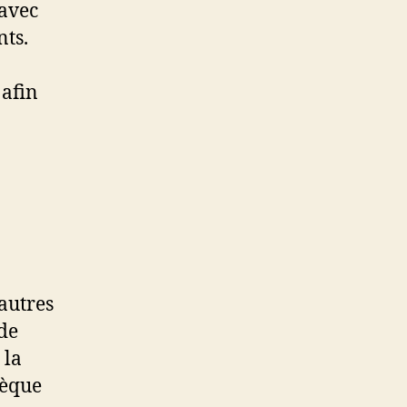
 avec
nts.
 afin
a
’autres
 de
 la
hèque