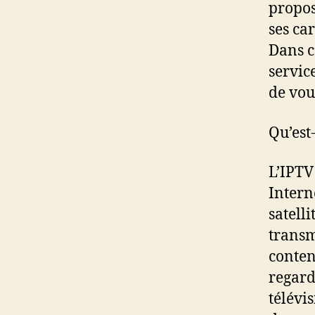
propos
ses ca
Dans c
servic
de vou
Qu’est
L’IPTV
Intern
satell
transm
conten
regard
télévi