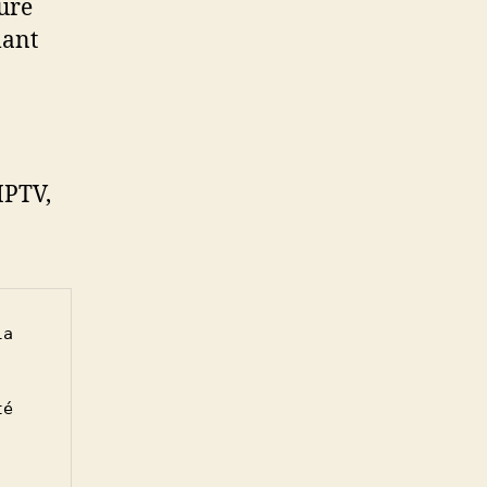
eure
lant
IPTV,
a 
é 