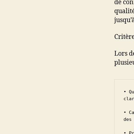
de con
qualit
jusqu’
Critèr
Lors d
plusie
• Q
cla
• C
des
• P