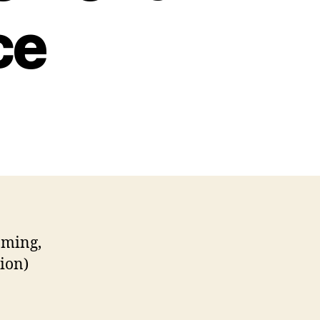
ce
eaming,
sion)