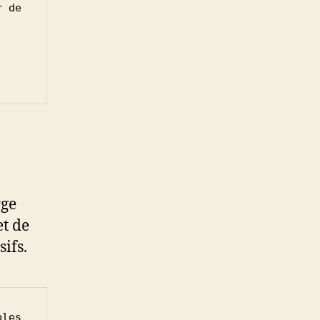
 de 
rge
et de
ifs.
les 