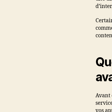
d’inte
Certai
comme 
conten
Qu
ava
Avant d
servic
vos ap