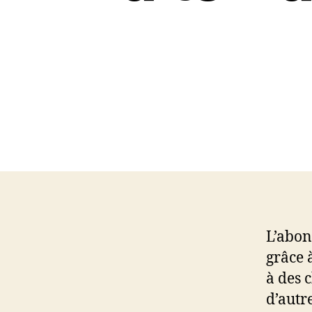
L’abon
grâce 
à des c
d’autr