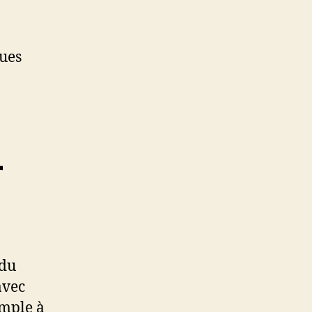
ques
r
 du
avec
imple à