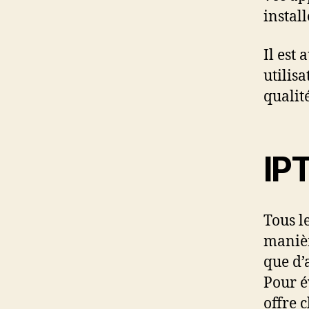
install
Il est 
utilisa
qualité
IPT
Tous l
manièr
que d’
Pour é
offre 