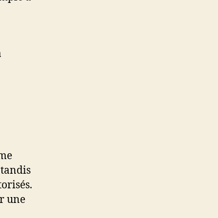
a
ême
 tandis
orisés.
ir une