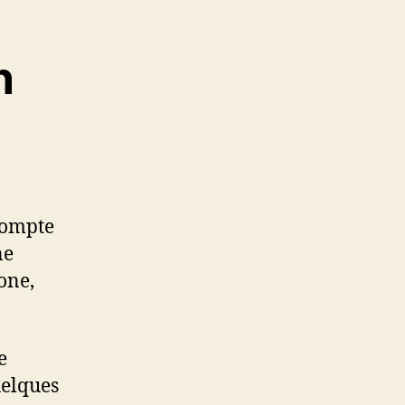
n
compte
ne
one,
e
uelques