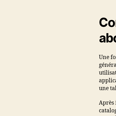
Co
ab
Une fo
généra
utilis
applic
une ta
Après 
catalo