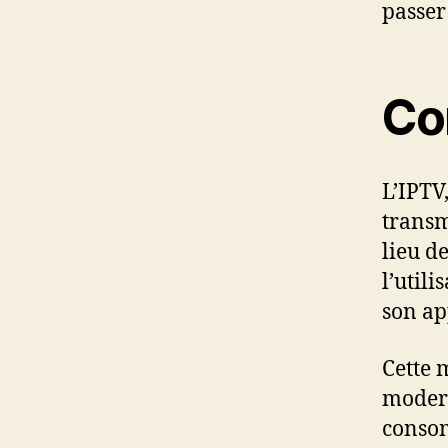
passer
Co
L’IPTV
transm
lieu d
l’util
son ap
Cette 
modern
conso