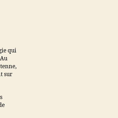
gie qui
 Au
ntenne,
t sur
s
de