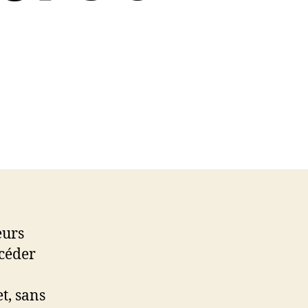
eurs
ccéder
t, sans