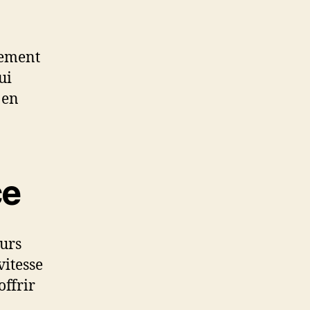
nement
ui
 en
ce
urs
vitesse
ffrir