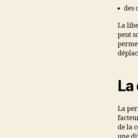
des 
La lib
peut s
permet
dépla
La 
La per
facteu
de la 
une di