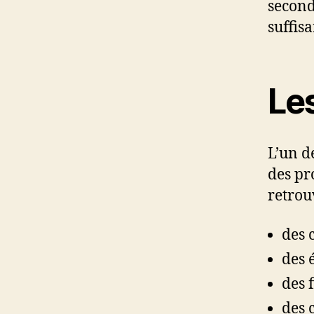
second
suffis
Les
L’un d
des pr
retrou
des 
des 
des f
des 