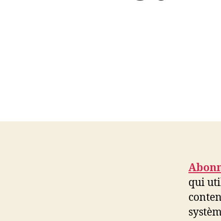
Abonn
qui ut
conten
systèm