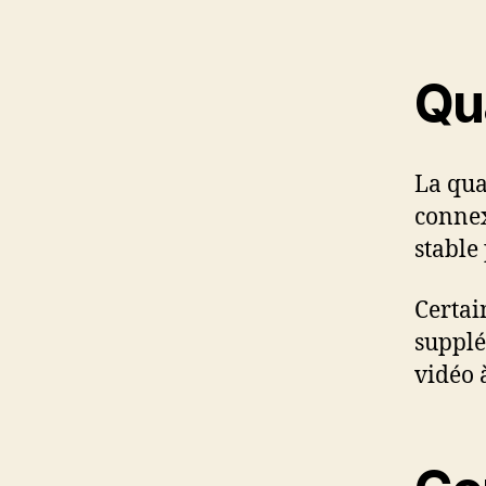
Qu
La qua
connex
stable
Certai
supplé
vidéo 