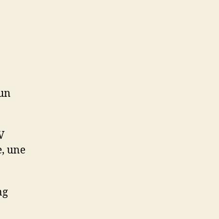
 un
V
e, une
ng