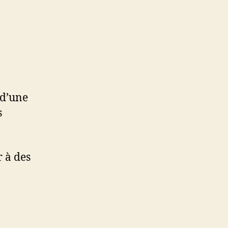
t d’une
s
 à des