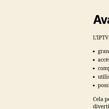
Av
L’IPTV
gran
accès
comp
utili
poss
Cela p
divert