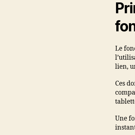
Pr
fo
Le fon
l’util
lien, u
Ces do
compat
tablet
Une fo
instan