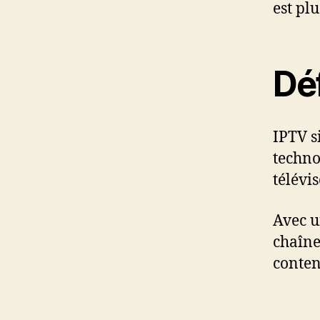
est plu
Déf
IPTV s
techno
télévi
Avec u
chaînes
conten