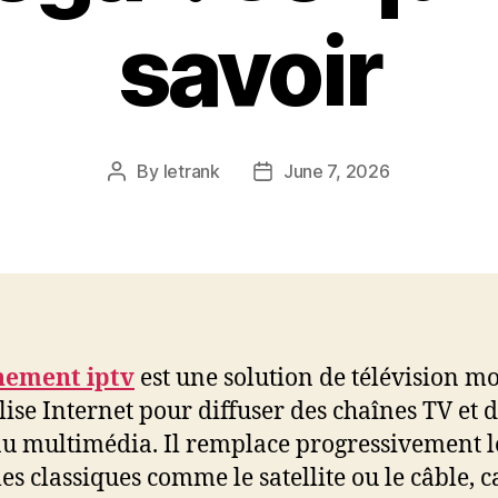
savoir
By
letrank
June 7, 2026
Post
Post
author
date
ement iptv
est une solution de télévision m
ilise Internet pour diffuser des chaînes TV et 
u multimédia. Il remplace progressivement l
es classiques comme le satellite ou le câble, ca