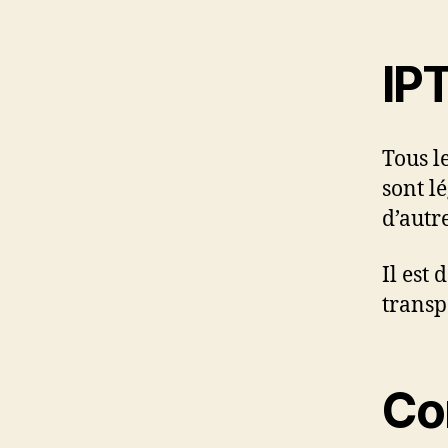
IP
Tous l
sont l
d’autr
Il est
transp
Co