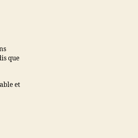
ins
dis que
able et