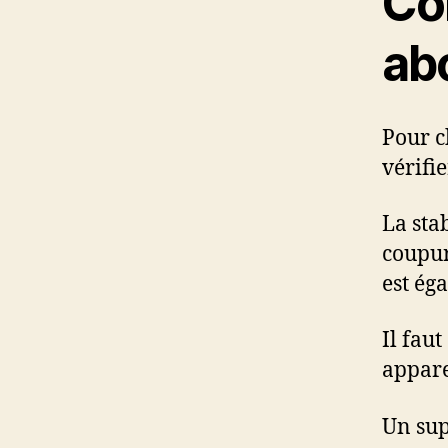
Co
ab
Pour c
vérifie
La stab
coupur
est ég
Il faut
apparei
Un sup