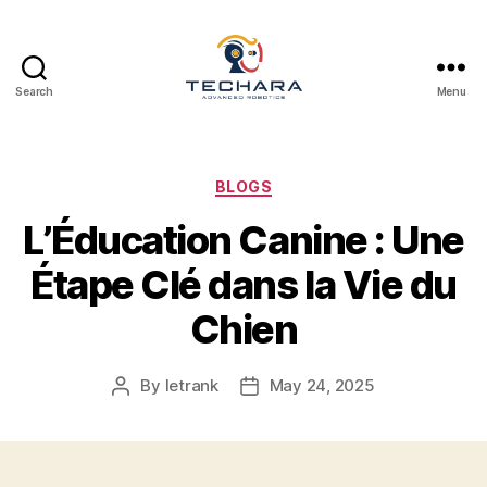
Search
Menu
techara
Categories
BLOGS
L’Éducation Canine : Une
Étape Clé dans la Vie du
Chien
By
letrank
May 24, 2025
Post
Post
author
date