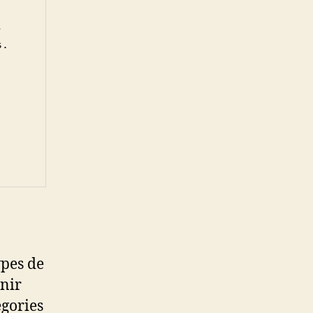
-
.

ypes de
nir
égories