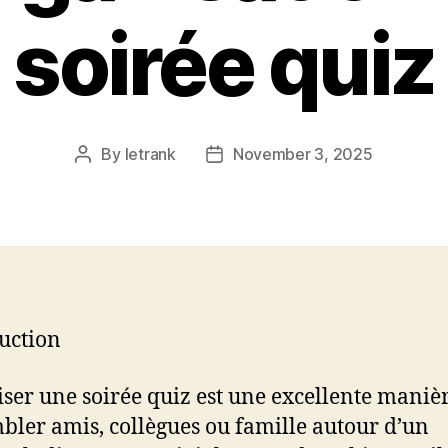
soirée quiz
By
letrank
November 3, 2025
Post
Post
author
date
uction
ser une soirée quiz est une excellente maniè
bler amis, collègues ou famille autour d’un