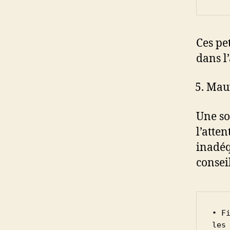
Ces pe
dans l
Mauv
Une so
l’atte
inadéq
conseil
• F
les