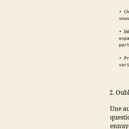
• C
vou
• D
esp
part
• P
var
Oubl
Une au
questi
ennuye