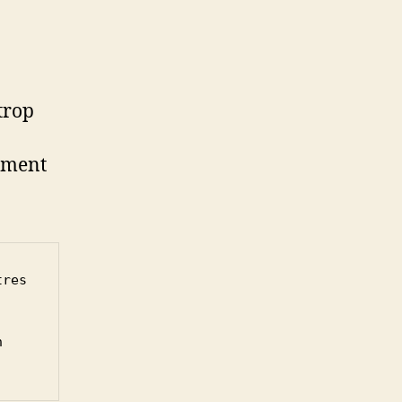
trop
omment
res 
 
.