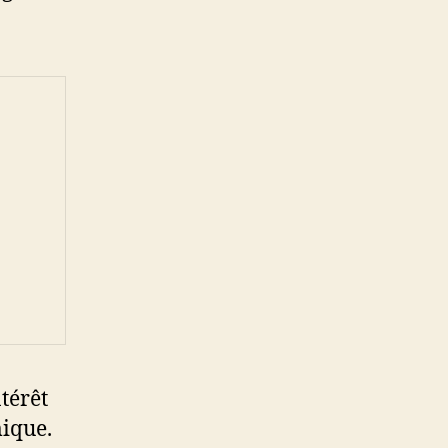
térêt
mique.