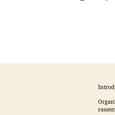
Introd
Organi
rassem