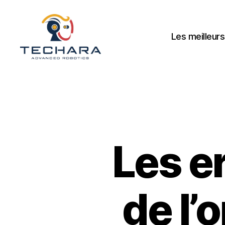
Les meilleurs
techara
Les er
de l’