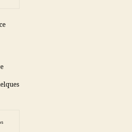
ce
re
uelques
s 