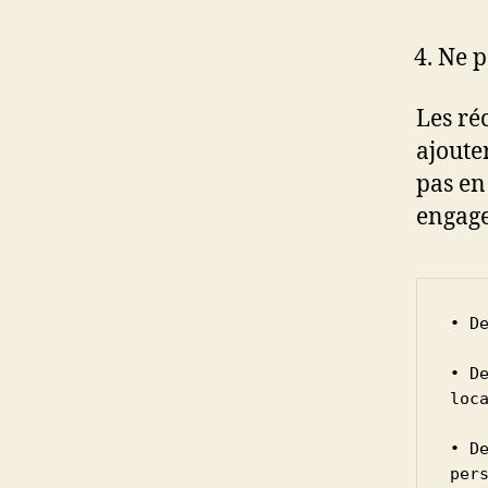
Ne p
Les ré
ajoute
pas en
engage
• D
• D
loca
• D
per