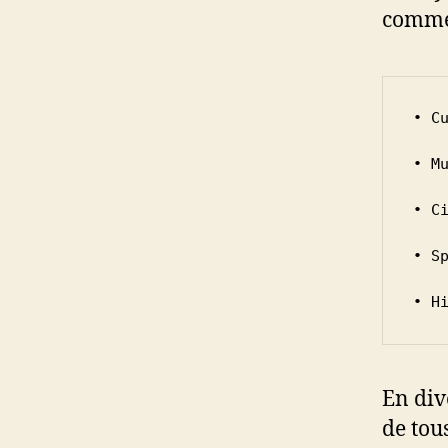
comme
• Cu
• Mu
• Ci
• Sp
• H
En div
de tou