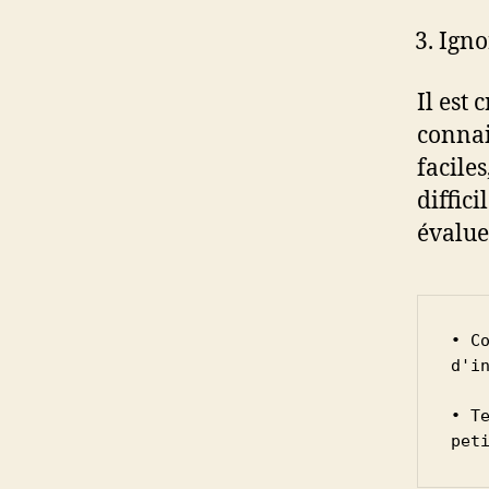
Igno
Il est
connai
faciles
diffic
évalue
• C
d'in
• T
pet