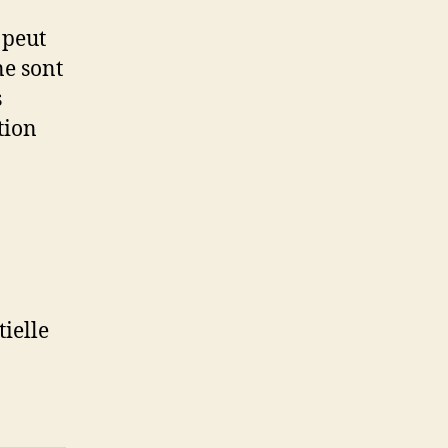
 peut
ne sont
s
tion
ielle