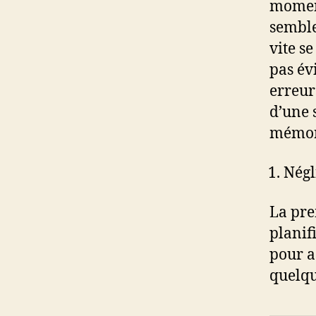
moment
semble
vite s
pas évi
erreur
d’une 
mémora
Négl
La pre
planif
pour a
quelqu