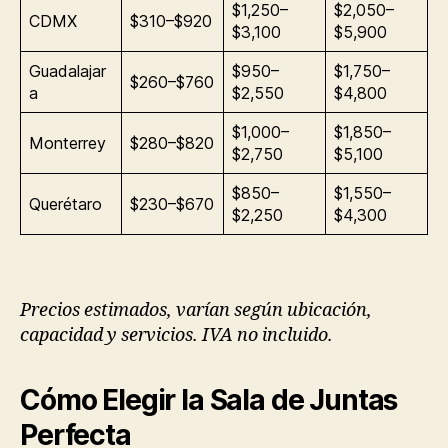
$1,250–
$2,050–
CDMX
$310–$920
$3,100
$5,900
Guadalajar
$950–
$1,750–
$260–$760
a
$2,550
$4,800
$1,000–
$1,850–
Monterrey
$280–$820
$2,750
$5,100
$850–
$1,550–
Querétaro
$230–$670
$2,250
$4,300
Precios estimados, varían según ubicación,
capacidad y servicios. IVA no incluido.
Cómo Elegir la Sala de Juntas
Perfecta