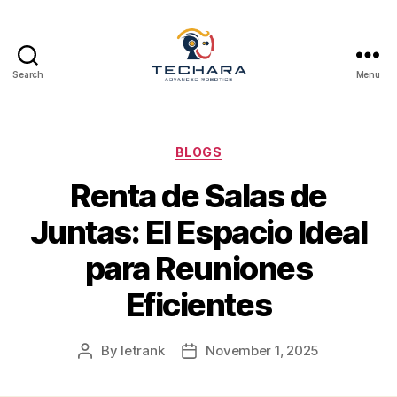
Search
Menu
techara
Categories
BLOGS
Renta de Salas de
Juntas: El Espacio Ideal
para Reuniones
Eficientes
By
letrank
November 1, 2025
Post
Post
author
date