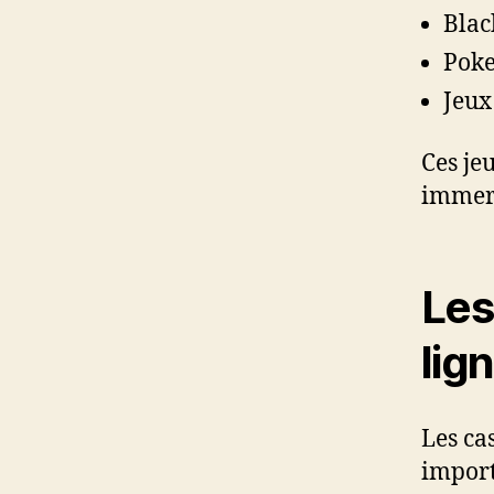
Blac
Pok
Jeux
Ces je
immers
Les
lig
Les ca
import