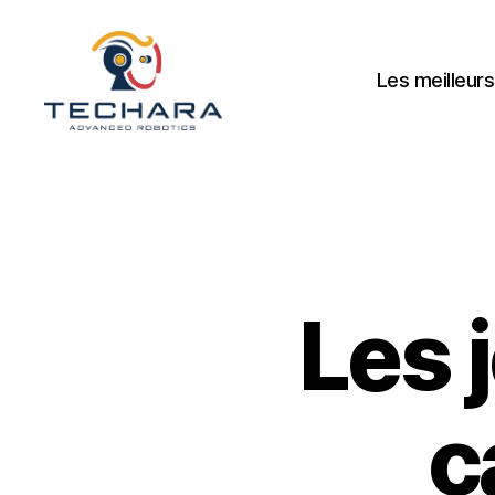
Les meilleurs
techara
Les 
c