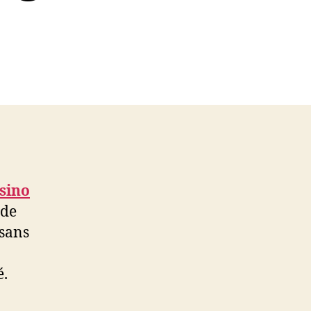
sino
 de
 sans
é.