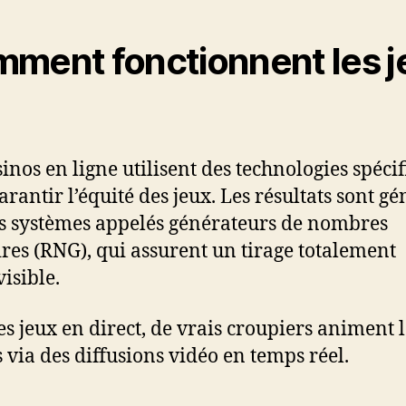
ment fonctionnent les j
sinos en ligne utilisent des technologies spéci
arantir l’équité des jeux. Les résultats sont gé
s systèmes appelés générateurs de nombres
ires (RNG), qui assurent un tirage totalement
isible.
es jeux en direct, de vrais croupiers animent l
s via des diffusions vidéo en temps réel.