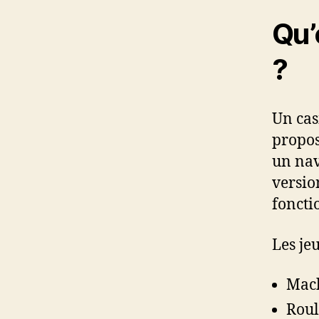
Qu’
?
Un cas
propos
un nav
versio
foncti
Les jeu
Mach
Roul