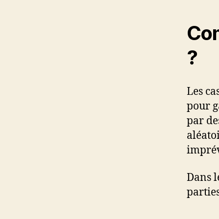
Com
?
Les ca
pour g
par de
aléato
imprév
Dans l
partie