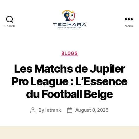
Search
Menu
techara
Categories
BLOGS
Les Matchs de Jupiler
Pro League : L’Essence
du Football Belge
By
letrank
August 8, 2025
Post
Post
author
date